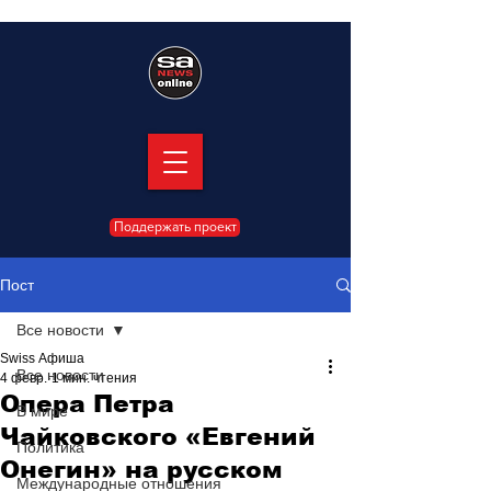
Поддержать проект
Пост
Все новости
Swiss Афиша
Все новости
4 февр.
1 мин. чтения
Опера Петра
В мире
Чайковского «Евгений
Политика
Онегин» на русском
Международные отношения