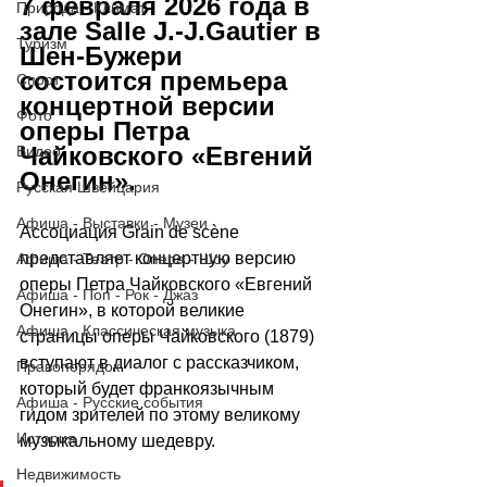
7 февраля 2026 года в 
Природа - Климат
зале Salle J.-J.Gautier в 
Туризм
Шен-Бужери 
состоится премьера 
Спорт
концертной версии 
Фото
оперы Петра 
Чайковского «Евгений 
Видео
Онегин».
Русская Швейцария
Афиша - Выставки - Музеи
Ассоциация Grain de scène 
представляет концертную версию 
Афиша - Театр - Опера - Шоу
оперы Петра Чайковского «Евгений 
Афиша - Поп - Рок - Джаз
Онегин», в которой великие 
Афиша - Классическая музыка
страницы оперы Чайковского (1879) 
вступают в диалог с рассказчиком, 
Правопорядок
который будет франкоязычным 
Афиша - Русские события
гидом зрителей по этому великому 
История
музыкальному шедевру.
Недвижимость