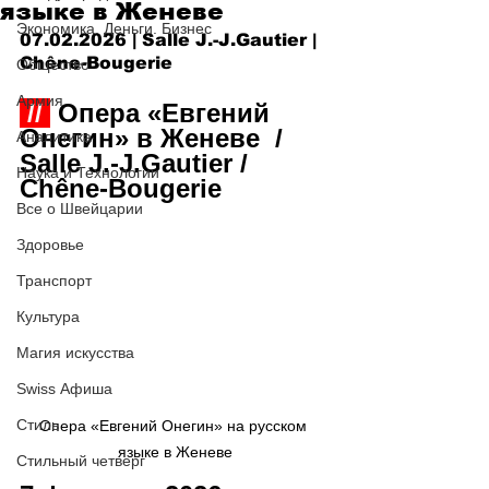
языке в Женеве
Экономика. Деньги. Бизнес
07.02.2026 | Salle J.-J.Gautier
| 
Chêne-Bougerie
Общество
Армия
 // 
 Опера «Евгений 
Онегин» в Женеве  / 
Аналитика
Salle J.-J.Gautier / 
Наука и Технологии
Chêne-Bougerie
Все о Швейцарии
Здоровье
Транспорт
Культура
Магия искусства
Swiss Афиша
Стиль
Опера «Евгений Онегин» на русском 
языке в Женеве
Стильный четверг