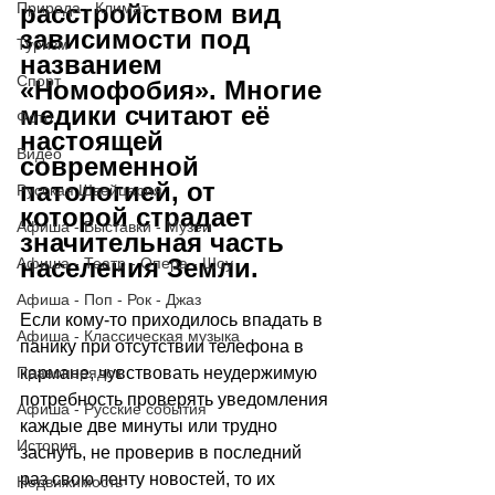
расстройством вид 
Природа - Климат
зависимости под 
Туризм
названием 
Спорт
«Номофобия». Многие 
медики считают её 
Фото
настоящей 
Видео
современной 
патологией, от 
Русская Швейцария
которой страдает 
Афиша - Выставки - Музеи
значительная часть 
населения Земли.
Афиша - Театр - Опера - Шоу
Афиша - Поп - Рок - Джаз
Если кому-то приходилось впадать в 
Афиша - Классическая музыка
панику при отсутствии телефона в 
кармане, чувствовать неудержимую 
Правопорядок
потребность проверять уведомления 
Афиша - Русские события
каждые две минуты или трудно 
История
заснуть, не проверив в последний 
раз свою ленту новостей, то их 
Недвижимость