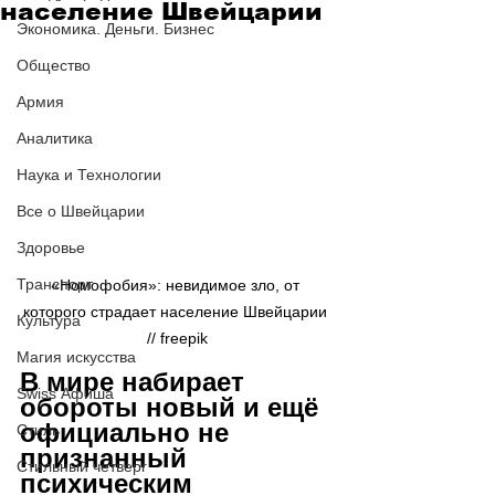
население Швейцарии
Экономика. Деньги. Бизнес
Общество
Армия
Аналитика
Наука и Технологии
Все о Швейцарии
Здоровье
Транспорт
«Номофобия»: невидимое зло, от 
которого страдает население Швейцарии 
Культура
// 
freepik
Магия искусства
В мире набирает 
Swiss Афиша
обороты новый и ещё 
официально не 
Стиль
признанный 
Стильный четверг
психическим 