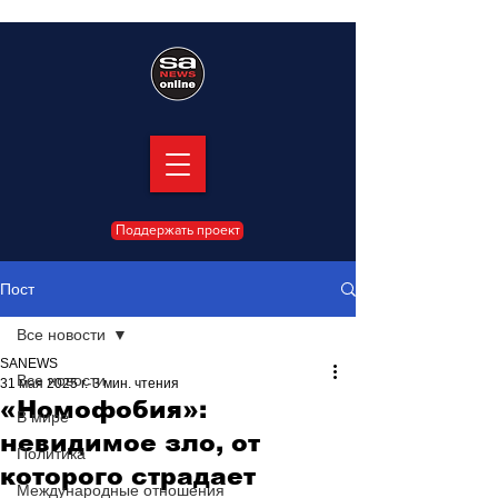
Поддержать проект
Пост
Все новости
SANEWS
Все новости
31 мая 2025 г.
3 мин. чтения
«Номофобия»:
В мире
невидимое зло, от
Политика
которого страдает
Международные отношения