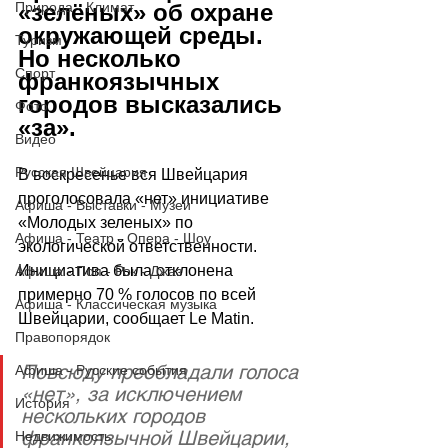
Природа - Климат
«зелёных» об охране 
окружающей среды. 
Туризм
Но несколько 
Спорт
франкоязычных 
городов высказались 
Фото
«за».
Видео
Русская Швейцария
В воскресенье вся Швейцария 
проголосовала «нет» инициативе 
Афиша - Выставки - Музеи
«Молодых зеленых» по 
Афиша - Театр - Опера - Шоу
экологической ответственности. 
Инициатива была отклонена 
Афиша - Поп - Рок - Джаз
примерно 70 % голосов по всей 
Афиша - Классическая музыка
Швейцарии, сообщает 
Le Matin
.
Правопорядок
Повсюду преобладали голоса 
Афиша - Русские события
«нет», за исключением 
История
нескольких городов 
франкоязычной Швейцарии, 
Недвижимость