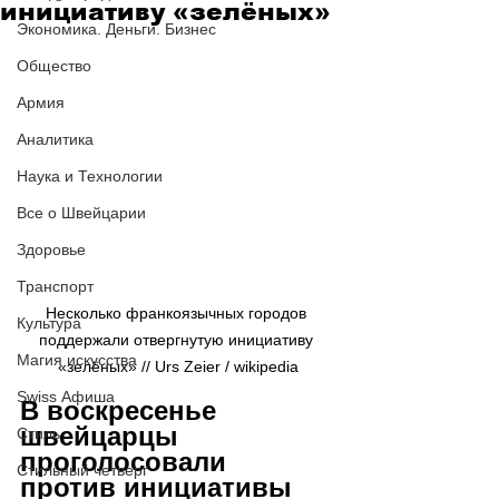
инициативу «зелёных»
Экономика. Деньги. Бизнес
Общество
Армия
Аналитика
Наука и Технологии
Все о Швейцарии
Здоровье
Транспорт
Несколько франкоязычных городов 
Культура
поддержали отвергнутую инициативу 
Магия искусства
«зелёных» // Urs Zeier / wikipedia
Swiss Афиша
В воскресенье 
швейцарцы 
Стиль
проголосовали 
Стильный четверг
против инициативы 