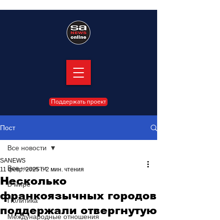
Поддержать проект
Пост
Все новости
SANEWS
Все новости
11 февр. 2025 г.
2 мин. чтения
Несколько
В мире
франкоязычных городов
Политика
поддержали отвергнутую
Международные отношения