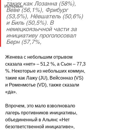
таких как Лозанна (58%), 
Интервью
Веве (56,1%), Фрибург 
(53,5%), Нёвшатель (50,6%) 
и Биль (50,5%). В 
немецкоязычной части за 
инициативу проголосовал 
Берн (57,7%,
Женева с небольшим отрывом 
сказала «нет» 
–
 51,2 %, а Сьон 
–
 77,3 
%. Некоторые из небольших коммун, 
такие как Лажу (JU), Вейсонназ (VS) 
и Роменмотье (VD), также сказали 
«да».
Впрочем, это мало взволновало 
лагерь противников инициативы, 
объединенный в Альянс «Нет 
безответственной инициативе», 