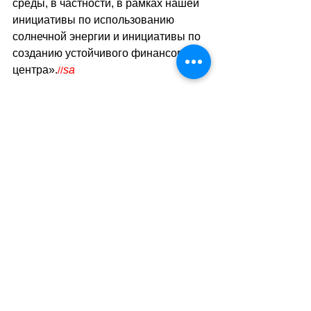
среды, в частности, в рамках нашей 
инициативы по использованию 
солнечной энергии и инициативы по 
созданию устойчивого финансового 
центра».
sa
//
(lematin/тв)
Теги:
новости швейцарии
общество
Общество
Смотреть все
Похожие посты