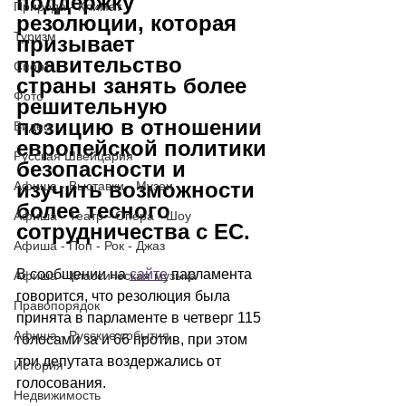
поддержку 
Природа - Климат
резолюции, которая 
Туризм
призывает 
правительство 
Спорт
страны занять более 
Фото
решительную 
позицию в отношении 
Видео
европейской политики 
Русская Швейцария
безопасности и 
изучить возможности 
Афиша - Выставки - Музеи
более тесного 
Афиша - Театр - Опера - Шоу
сотрудничества с ЕС.
Афиша - Поп - Рок - Джаз
В сообщении на 
сайте
 парламента 
Афиша - Классическая музыка
говорится, что резолюция была 
Правопорядок
принята в парламенте в четверг 115 
Афиша - Русские события
голосами за и 66 против, при этом 
три депутата воздержались от 
История
голосования.
Недвижимость