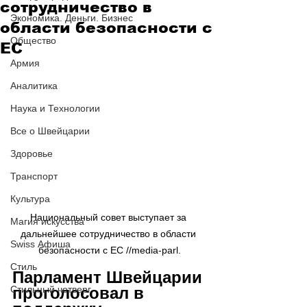
сотрудничество в
Экономика. Деньги. Бизнес
области безопасности с
Общество
ЕС
Армия
Аналитика
Наука и Технологии
Все о Швейцарии
Здоровье
Транспорт
Культура
Национальный совет выступает за 
Магия искусства
дальнейшее сотрудничество в области 
Swiss Афиша
безопасности с ЕС //media-parl.
Стиль
Парламент Швейцарии 
Стильный четверг
проголосовал в 