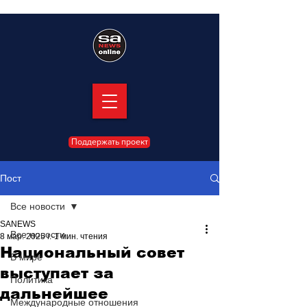
Поддержать проект
Пост
Все новости
SANEWS
Все новости
8 мар. 2025 г.
1 мин. чтения
Национальный совет
В мире
выступает за
Политика
дальнейшее
Международные отношения