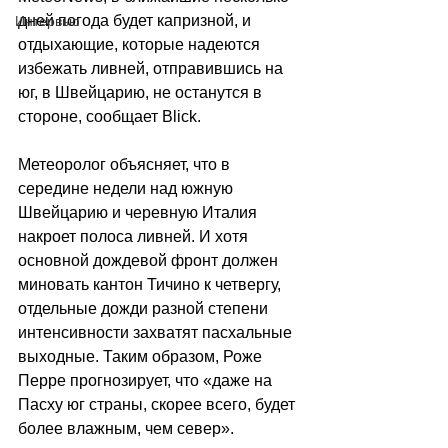
дней погода будет капризной, и 
Интервью
отдыхающие, которые надеются 
избежать ливней, отправившись на 
юг, в Швейцарию, не останутся в 
стороне, сообщает Blick. 
Метеоролог объясняет, что в 
середине недели над южную 
Швейцарию и черевную Италия 
накроет полоса ливней. И хотя 
основной дождевой фронт должен 
миновать кантон Тичино к четвергу, 
отдельные дожди разной степени 
интенсивности захватят пасхальные 
выходные. Таким образом, Роже 
Перре прогнозирует, что «даже на 
Пасху юг страны, скорее всего, будет 
более влажным, чем север». 