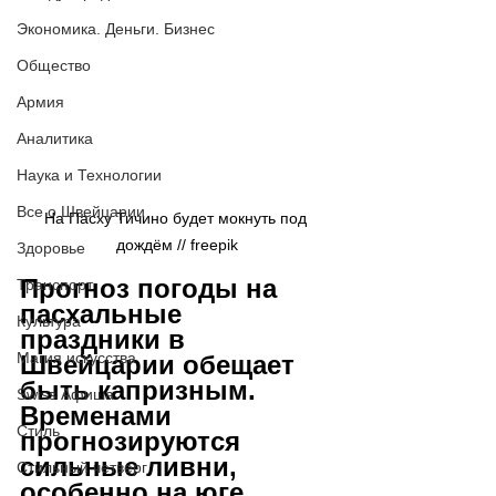
Экономика. Деньги. Бизнес
Общество
Армия
Аналитика
Наука и Технологии
Все о Швейцарии
На Пасху Тичино будет мокнуть под 
дождём // freepik
Здоровье
Прогноз погоды на 
Транспорт
пасхальные 
Культура
праздники в 
Магия искусства
Швейцарии обещает 
быть капризным. 
Swiss Афиша
Временами 
Стиль
прогнозируются 
сильные ливни, 
Стильный четверг
особенно на юге 