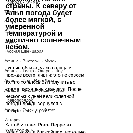
Природа - Климат
страны. К северу от 
Альп погода будет 
Туризм
более мягкой, с 
Спорт
умеренной 
температурой и 
Фото
частично солнечным 
Видео
небом.
Русская Швейцария
Афиша - Выставки - Музеи
Густые облака, мало солнца и, 
Афиша - Театр - Опера - Шоу
прежде всего, ливни: это не совсем 
Афиша - Поп - Рок - Джаз
то, что хотелось бы получить во 
время пасхальных каникул. После 
Афиша - Классическая музыка
нескольких дней великолепной 
Правопорядок
погоды дождь вернулся в 
Афиша - Русские события
воскресенье утром.
История
Как объясняет Роже Перре из 
Недвижимость
MeteoNews, в ближайшие несколько 