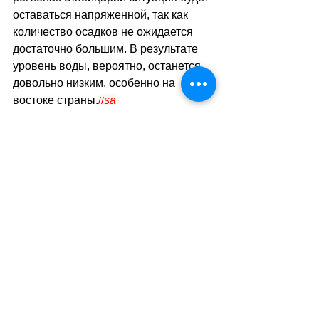
оставаться напряженной, так как 
количество осадков не ожидается 
достаточно большим. В результате 
уровень воды, вероятно, останется 
довольно низким, особенно на 
востоке страны.
sa
//
(вlick
/
ез)
Теги:
новости швейцарии
природа
Природа - Климат
Смотреть все
Похожие посты