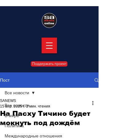
Поддержать проект
Пост
Все новости
SANEWS
Все новости
15 апр. 2025 г.
2 мин. чтения
На Пасху Тичино будет
В мире
мокнуть под дождём
Политика
Международные отношения