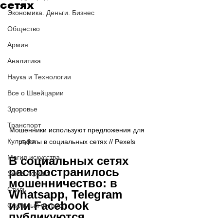
сетях
Экономика. Деньги. Бизнес
Общество
Армия
Аналитика
Наука и Технологии
Все о Швейцарии
Здоровье
Транспорт
Мошенники используют предложения для 
Культура
работы в социальных сетях // Pexels 
Магия искусства
В социальных сетях 
распространилось 
Swiss Афиша
мошенничество: в 
Стиль
Whatsapp, Telegram 
или Facebook 
Стильный четверг
публикуются 