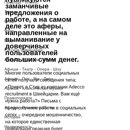
Природа - Климат
заманчивые 
предложения о 
Туризм
работе, а на самом 
Спорт
деле это аферы, 
Фото
направленные на 
выманивание у 
Видео
доверчивых 
Русская Швейцария
пользователей 
больших сумм денег.
Афиша - Выставки - Музеи
Афиша - Театр - Опера - Шоу
Многие пользователи социальных 
Афиша - Поп - Рок - Джаз
сетей получали сообщения типа: 
«Привет, я Стив из компании Adecco 
Афиша - Классическая музыка
recruitment в Швейцарии. Вам ещё 
Правопорядок
нужна работа?» Письма с 
Афиша - Русские события
предложением работы в социальных 
сетях – очередное мошенничество, 
История
на которое единственная 
Недвижимость
правильная реакция будет 