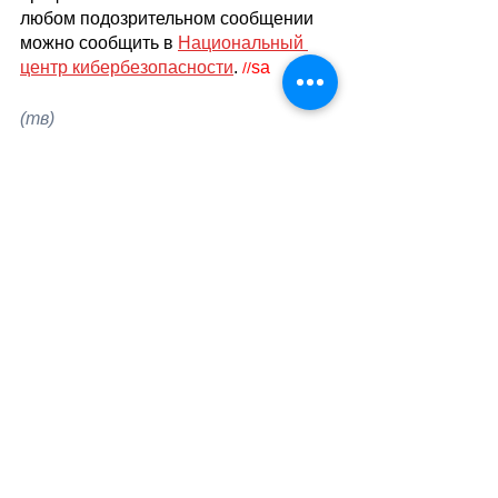
любом подозрительном сообщении 
можно сообщить в 
Национальный 
центр кибербезопасности
. 
sa
//
(тв)
Теги:
жизнь в швейцарии
правопорядок
закон
преступность
Общество
Смотреть все
Похожие посты