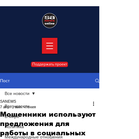
Поддержать проект
Пост
Все новости
SANEWS
Все новости
7 апр.
1 мин. чтения
Мошенники используют
В мире
предложения для
Политика
работы в социальных
Международные отношения