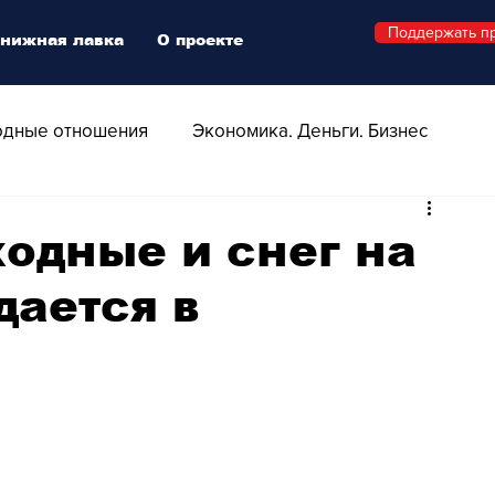
Поддержать п
нижная лавка
О проекте
дные отношения
Экономика. Деньги. Бизнес
 Технологии
Все о Швейцарии
Здоровье
одные и снег на
дается в
Swiss Афиша
Стиль
Стильный четверг
о
Видео
Русская Швейцария
ера - Шоу
Афиша - Поп - Рок - Джаз