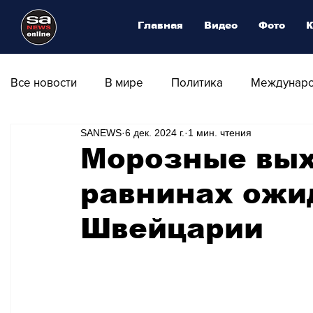
Главная
Видео
Фото
К
Все новости
В мире
Политика
Междунаро
SANEWS
6 дек. 2024 г.
1 мин. чтения
Общество
Армия
Аналитика
Наука и
Морозные вых
равнинах ожи
Транспорт
Культура
Магия искусства
Швейцарии
Природа - Климат
Туризм
Спорт
Фот
Афиша - Выставки - Музеи
Афиша - Театр - Оп