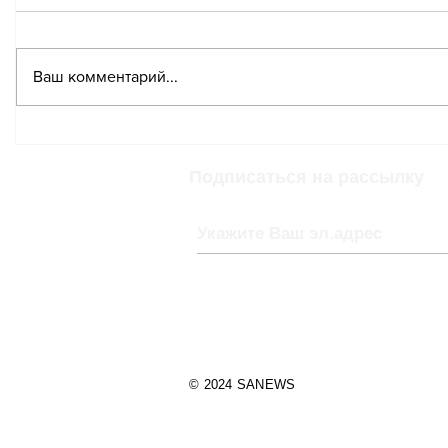
Ваш комментарий...
Изменение климата
Эффект 
вызывает всё более
Аржант
интенсивные и частые
Подписаться на рассылку
дожди в Швейцарии
© 2024 SANEWS