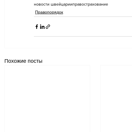
новости швейцарии
право
страхование
Правопорядок
Похожие посты