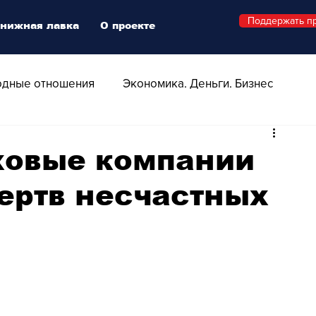
Поддержать п
нижная лавка
О проекте
дные отношения
Экономика. Деньги. Бизнес
 Технологии
Все о Швейцарии
Здоровье
аховые компании
ертв несчастных
Swiss Афиша
Стиль
Стильный четверг
о
Видео
Русская Швейцария
ера - Шоу
Афиша - Поп - Рок - Джаз