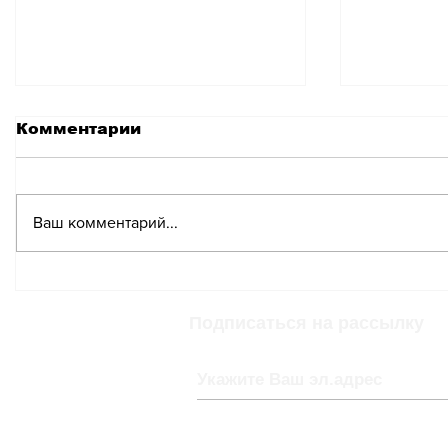
Комментарии
Ваш комментарий...
Что нужно знать для
Юрист о
безопасного ночного
сотрудн
катания
работод
Подписаться на рассылку
отношен
праздн