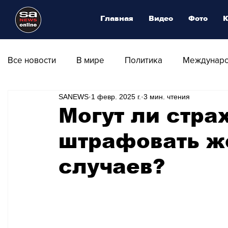
Главная
Видео
Фото
К
Все новости
В мире
Политика
Междунаро
SANEWS
1 февр. 2025 г.
3 мин. чтения
Общество
Армия
Аналитика
Наука и
Могут ли стр
штрафовать ж
Транспорт
Культура
Магия искусства
случаев?
Природа - Климат
Туризм
Спорт
Фот
Афиша - Выставки - Музеи
Афиша - Театр - Оп