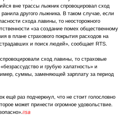
ийся вне трассы лыжник спровоцировал сход 
 ранила другого лыжника. В таком случае, если 
пасности схода лавины, то неосторожного 
ветственности «за создание помех общественному 
ия в плане страхового покрытия расходов на 
острадавших и поиск людей», сообщает RTS.
спровоцировали сход лавины, то страховые 
 «безрассудство и грубую халатность» и 
ример, суммы, заменяющей зарплату за период 
к ещё раз подчеркнул, что не стоит голословно 
оторое может принести огромное удовольствие. 
зопасно».
sa
//