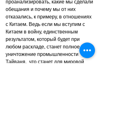
проанализировать, какие мы сделали 
обещания и почему мы от них 
отказались, к примеру, в отношениях 
с Китаем. Ведь если мы вступим с 
Китаем в войну, единственным 
результатом, который будет при 
любом раскладе, станет полное 
уничтожение промышленности 
Тайваня,  что станет для мировой 
экономики катастрофой, а также его 
демократического строя. Это будет 
ненужной потерей замечательной 
системы. До тех пор, пока Тайвань 
существует как китайское 
сообщество, он остаётся 
демократическим.  Он таким 
остаётся и он обеспечивает 
соблюдение гражданских прав и 
прав человека. Пока это так, то 