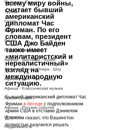
всему миру войны, 
Природа - Климат
считает бывший 
Туризм
американский 
Спорт
дипломат Час 
Фриман. По его 
Фото
словам, президент 
Видео
США Джо Байден 
также имеет 
Русская Швейцария
«милитаристский и 
Афиша - Выставки - Музеи
нереалистичный» 
взгляд на 
Афиша - Театр - Опера - Шоу
международную 
Афиша - Поп - Рок - Джаз
ситуацию.
Афиша - Классическая музыка
Бывший американский дипломат Час 
Правопорядок
Фриман 
в беседе
 с подполковником 
Афиша - Русские события
армии США в отставке Дэниелом 
История
Дэвисом сказал, что Вашингтон 
полностью разучился решать 
Недвижимость