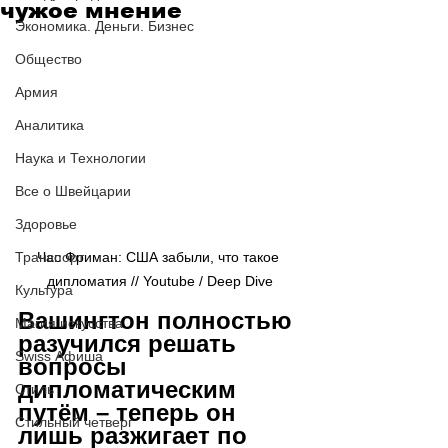
чужое мнение
Экономика. Деньги. Бизнес
Общество
Армия
Аналитика
Наука и Технологии
Все о Швейцарии
Здоровье
Транспорт
Час Фриман: США забыли, что такое 
дипломатия // Youtube / Deep Dive
Культура
Вашингтон полностью 
Магия искусства
разучился решать 
Swiss Афиша
вопросы 
дипломатическим 
Стиль
путём – теперь он 
Стильный четверг
лишь разжигает по 