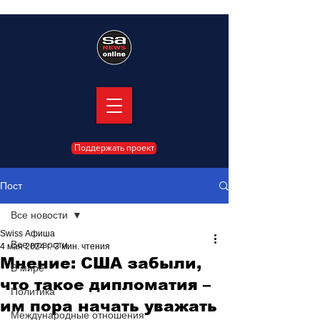
Поддержать проект
Пост
Все новости
Swiss Афиша
Все новости
4 мая 2024 г.
3 мин. чтения
Мнение: США забыли,
В мире
что такое дипломатия –
Политика
им пора начать уважать
Международные отношения