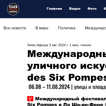
Главная
Видео
Фото
К
Все новости
В мире
Политика
Междунаро
Swiss Афиша
3 авг. 2024 г.
1 мин. чтения
Общество
Армия
Аналитика
Наука и
Международн
уличного иску
Транспорт
Культура
Магия искусства
des Six Pompe
Природа - Климат
Туризм
Спорт
Фот
06.08 – 11.08.2024 | улицы и площа
 // 
 Международный фестиваль
Афиша - Выставки - Музеи
Афиша - Театр - Оп
Six Pompes в Ла Шо-де-Фоне /