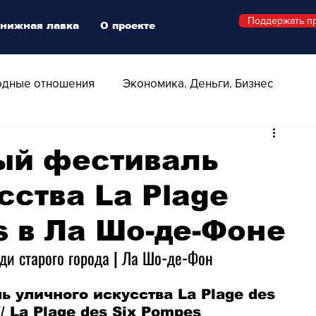
Поддержать п
нижная лавка
О проекте
дные отношения
Экономика. Деньги. Бизнес
 Технологии
Все о Швейцарии
Здоровье
ый фестиваль
сства La Plage
Swiss Афиша
Стиль
Стильный четверг
s в Ла Шо-де-Фоне
о
Видео
Русская Швейцария
ди старого города | Ла Шо-де-Фон 
 уличного искусства La Plage des 
ера - Шоу
Афиша - Поп - Рок - Джаз
/ La Plage des Six Pompes