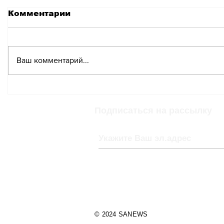
Комментарии
Ваш комментарий...
17-й фестиваль Villars
Rando в Виллар-сюр-
Оллон
Подписаться на рассылку
© 2024 SANEWS