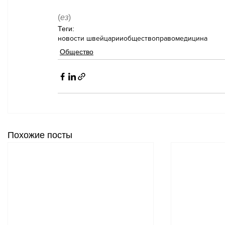
(
ез
)
Теги:
новости швейцарии
общество
право
медицина
Общество
Похожие посты