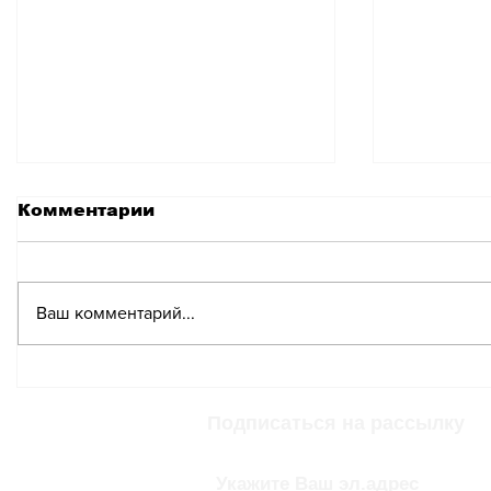
Комментарии
Ваш комментарий...
Рост затрат на
Новое 
медицину усиливает
прилож
нагрузку на
в случа
Подписаться на рассылку
швейцарские семьи
чрезвы
медици