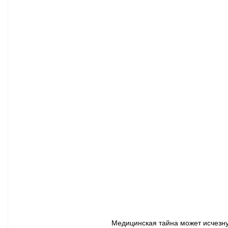
Афиша - Классическая музыка
Правопорядок
Недвижимость
Медицинская тайна может исчезнут