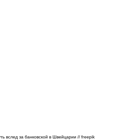
Афиша - Русские события
История
ь вслед за банковской в Швейцарии // 
freepik