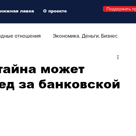
Поддержать п
нижная лавка
О проекте
дные отношения
Экономика. Деньги. Бизнес
 Технологии
Все о Швейцарии
Здоровье
тайна может
ед за банковской
Swiss Афиша
Стиль
Стильный четверг
о
Видео
Русская Швейцария
ера - Шоу
Афиша - Поп - Рок - Джаз