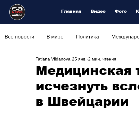
Главная
Видео
Фото
К
Все новости
В мире
Политика
Междунаро
Tatiana Vildanova
25 янв.
2 мин. чтения
Общество
Армия
Аналитика
Наука и
Медицинская 
исчезнуть всл
Транспорт
Культура
Магия искусства
в Швейцарии
Природа - Климат
Туризм
Спорт
Фот
Афиша - Выставки - Музеи
Афиша - Театр - Оп