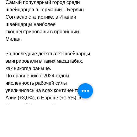
Самый популярный город среди 
швейцарцев в Германии – Берлин. 
Согласно статистике, в Италии 
швейцарцы наиболее 
сконцентрированы в провинции 
Милан.
За последние десять лет швейцарцы 
эмигрировали в таких масштабах, 
как никогда раньше.
По сравнению с 2024 годом 
численность рабочей силы 
увеличилась на всех континентах: в 
Азии (+3,0%), в Европе (+1,5%), в 
Северной Америке, Океании, 
Африке и Латинской Америке 
прирост составил около 1%.
sa
//
(ofs/ats/mk)