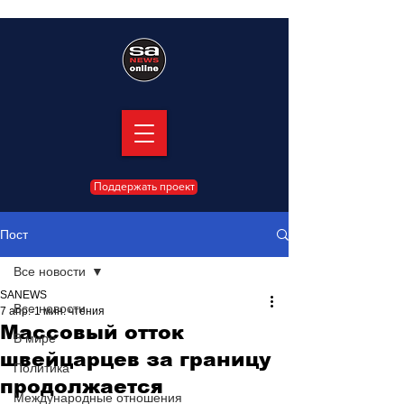
Поддержать проект
Пост
Все новости
SANEWS
Все новости
7 апр.
1 мин. чтения
Массовый отток
В мире
швейцарцев за границу
Политика
продолжается
Международные отношения