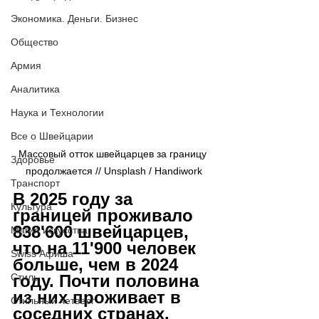
Экономика. Деньги. Бизнес
Общество
Армия
Аналитика
Наука и Технологии
Все о Швейцарии
Массовый отток швейцарцев за границу 
Здоровье
продолжается // Unsplash / Handiwork
Транспорт
В 2025 году за 
Культура
границей проживало 
838'600 швейцарцев, 
Магия искусства
что на 11'900 человек 
Swiss Афиша
больше, чем в 2024 
году. Почти половина 
Стиль
из них проживает в 
Стильный четверг
соседних странах, 