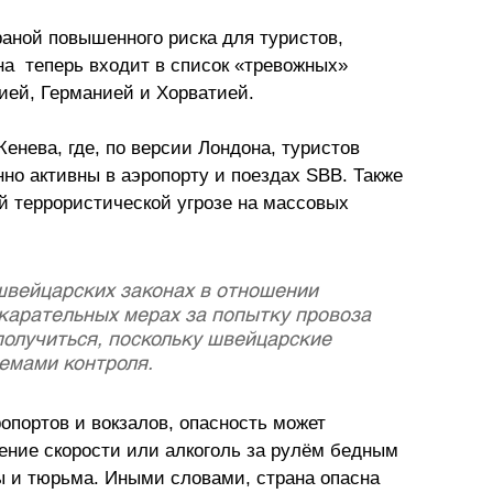
ной повышенного риска для туристов, 
на  теперь входит в список «тревожных» 
ией, Германией и Хорватией.
нева, где, по версии Лондона, туристов 
но активны в аэропорту и поездах SBB. Также 
й террористической угрозе на массовых 
швейцарских законах в отношении 
 карательных мерах за попытку провоза 
получиться, поскольку швейцарские 
мами контроля. 
опортов и вокзалов, опасность может 
шение скорости или алкоголь за рулём бедным 
 и тюрьма. Иными словами, страна опасна 