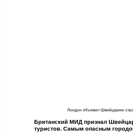
Афиша - Классическая музыка
Правопорядок
Недвижимость
Лондон объявил Швейцарию страно
Британский МИД признал Швейцар
туристов. Самым опасным городо