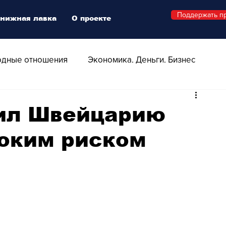
Поддержать п
нижная лавка
О проекте
дные отношения
Экономика. Деньги. Бизнес
 Технологии
Все о Швейцарии
Здоровье
ил Швейцарию
соким риском
Swiss Афиша
Стиль
Стильный четверг
о
Видео
Русская Швейцария
ера - Шоу
Афиша - Поп - Рок - Джаз