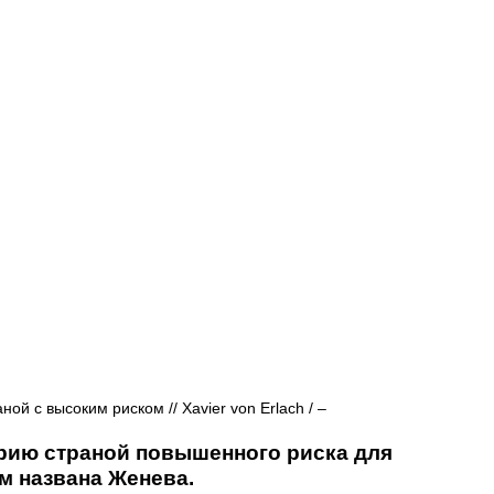
Афиша - Русские события
История
й с высоким риском // Xavier von Erlach / 
–
ию страной повышенного риска для 
м названа Женева.