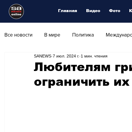
Главная
Видео
Фото
К
Все новости
В мире
Политика
Междунаро
SANEWS
7 июл. 2024 г.
1 мин. чтения
Общество
Армия
Аналитика
Наука и
Любителям гр
ограничить их
Транспорт
Культура
Магия искусства
Природа - Климат
Туризм
Спорт
Фот
Афиша - Выставки - Музеи
Афиша - Театр - Оп