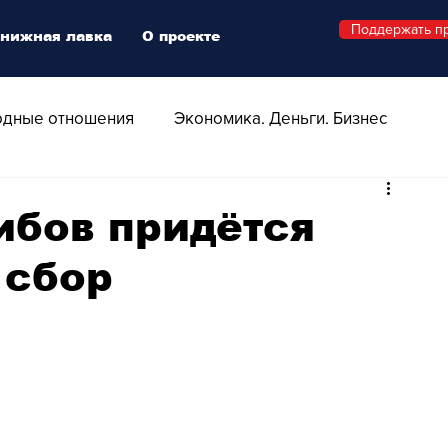
Поддержать п
нижная лавка
О проекте
дные отношения
Экономика. Деньги. Бизнес
 Технологии
Все о Швейцарии
Здоровье
ибов придётся
 сбор
Swiss Афиша
Стиль
Стильный четверг
о
Видео
Русская Швейцария
ера - Шоу
Афиша - Поп - Рок - Джаз