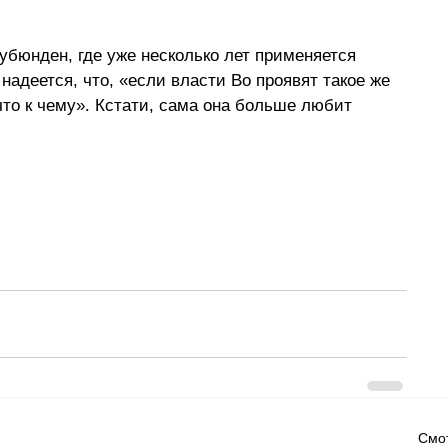
убюнден, где уже несколько лет применяется 
надеется, что, 
«
если власти Во проявят такое же 
что к чему
»
. Кстати, сама она больше любит 
Смот