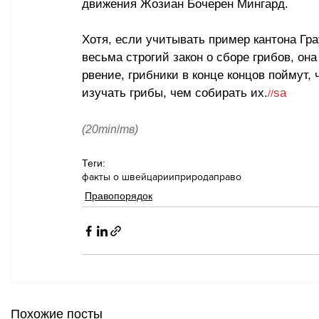
движения 
Жозиан Бочерен Мингард. 
Хотя, если учитывать пример кантона Гра
весьма строгий закон о сборе грибов, она 
рвение, грибники в конце концов поймут, 
изучать грибы, чем собирать их.
sa
//
(20min
/
тв)
Теги:
факты о швейцарии
природа
право
Правопорядок
Похожие посты