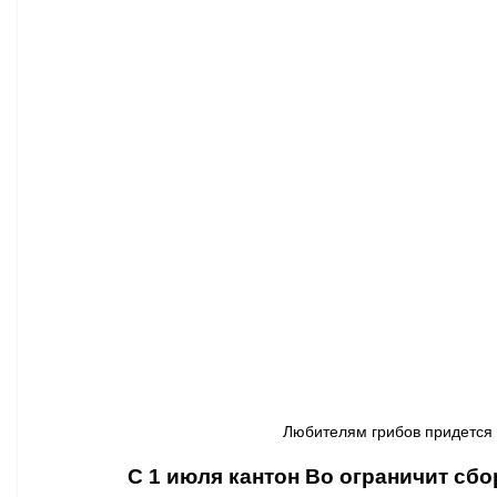
Афиша - Классическая музыка
Правопорядок
Недвижимость
Любителям грибов придется ог
С 1 июля кантон Во ограничит сбор