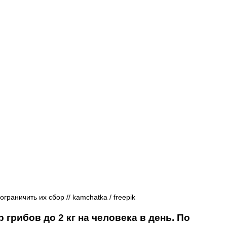
Афиша - Русские события
История
раничить их сбор // kamchatka / freepik
 грибов до 2 кг на человека в день. По 