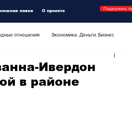
Поддержать п
нижная лавка
О проекте
дные отношения
Экономика. Деньги. Бизнес
 Технологии
Все о Швейцарии
Здоровье
занна-Ивердон
ой в районе
Swiss Афиша
Стиль
Стильный четверг
о
Видео
Русская Швейцария
ера - Шоу
Афиша - Поп - Рок - Джаз