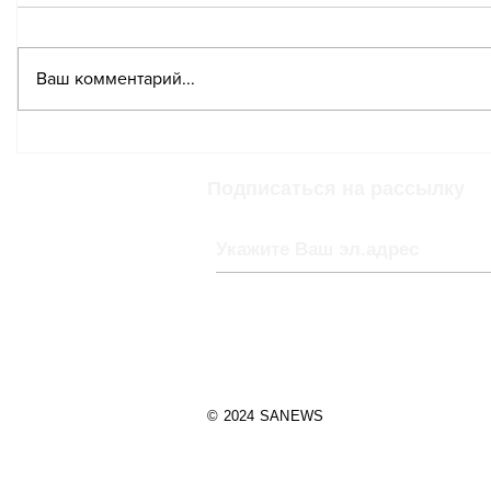
Ваш комментарий...
Бывший руководитель
SBB не 
службы питания в SBB
на вокз
обвинён в
дискау
Подписаться на рассылку
мошенничестве
© 2024 SANEWS