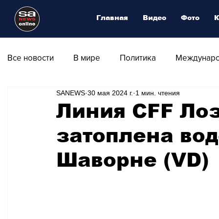
Главная
Видео
Фото
К
Все новости
В мире
Политика
Междунаро
SANEWS
30 мая 2024 г.
1 мин. чтения
Общество
Армия
Аналитика
Наука и
Линия CFF Ло
затоплена вод
Транспорт
Культура
Магия искусства
Шаворне (VD)
Природа - Климат
Туризм
Спорт
Фот
Афиша - Выставки - Музеи
Афиша - Театр - Оп