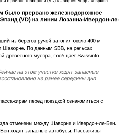
й в районе Шаворней (VD) // Jacques Bopp / 
unsplash
нём было прервано железнодорожное 
Эпанд (VD) на линии Лозанна-Ивердон-ле-
ший из берегов ручей затопил около 400 м 
и Шаворне. По данным SBB, на рельсах 
ой древесного мусора, сообщает 
Swissinfo.
ейчас на этом участке ходят запасные 
восстановлено не ранее середины дня 
ассажирам перед поездкой ознакомиться с 
зда отменены между Шаворне и Ивердон-ле-Бен. 
-Бен ходят запасные автобусы. Пассажиры 