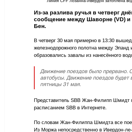
Линия CFF Лозанна-Ивердон затоплена водо
Из-за разлива ручья в четверг д
сообщение между Шаворне (VD) и 
Бен. 
В четверг 30 мая примерно в 13:30 вышед
железнодорожного полотна между Эпанд 
образовались завалы из нанесённого вод
Движение поездов было прервано. С
автобусы. Движение поездов будет 
пятницы 31 мая.
Представитель SBB Жан-Филипп Шмидт п
расписанием SBB в Интернете.
По словам Жан-Филиппа Шмидта все пое
Из Моржа непосредственно в Ивердон-ле