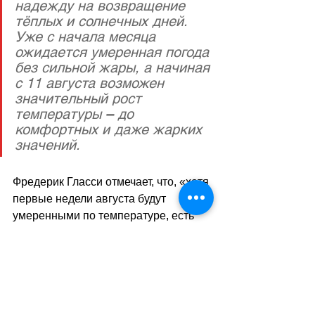
надежду на возвращение 
тёплых и солнечных дней. 
Уже с начала месяца 
ожидается умеренная погода 
без сильной жары, а начиная 
с 11 августа возможен 
значительный рост 
температуры 
–
 до 
комфортных и даже жарких 
значений.
Фредерик Гласси отмечает, что, «хотя 
первые недели августа будут 
умеренными по температуре, есть 
высокая вероятность того, что конец 
лета станет более тёплым и 
солнечным». Это значит, что 
несмотря на прохладное начало 
месяца, лето ещё не закончилось и 