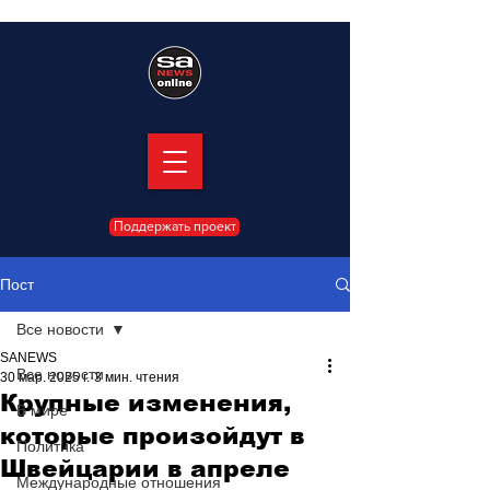
Поддержать проект
Пост
Все новости
SANEWS
Все новости
30 мар. 2025 г.
3 мин. чтения
Крупные изменения,
В мире
которые произойдут в
Политика
Швейцарии в апреле
Международные отношения