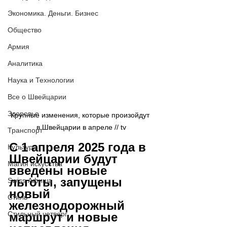
Экономика. Деньги. Бизнес
Общество
Армия
Аналитика
Наука и Технологии
Все о Швейцарии
Здоровье
Крупные изменения, которые произойдут 
в Швейцарии в апреле // tv
Транспорт
С 1 апреля 2025 года в 
Культура
Швейцарии будут 
Магия искусства
введены новые 
льготы, запущены 
Swiss Афиша
новый 
Стиль
железнодорожный 
Стильный четверг
маршрут и новые 