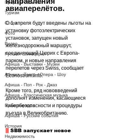
направления 
Природа - Климат
авиаперелётов.
Туризм
Спорт
С 1 апреля будут введены льготы на 
установку фотоэлектрических 
Фото
установок, запущен новый 
Видео
железнодорожный маршрут, 
соединяющий Цюрих с Европа-
Русская Швейцария
парком, и новые направления 
Афиша - Выставки - Музеи
перелетов через Swiss, сообщает 
Афиша - Театр - Опера - Шоу
Econostrum.info
.
Афиша - Поп - Рок - Джаз
Кроме того, ряд нововведений 
Афиша - Классическая музыка
дополнят изменения, касающиеся 
Правопорядок
кибербезопасности и процедуры 
въезда в Великобританию. 
Афиша - Русские события
История
 SBB запускает новое 
Недвижимость