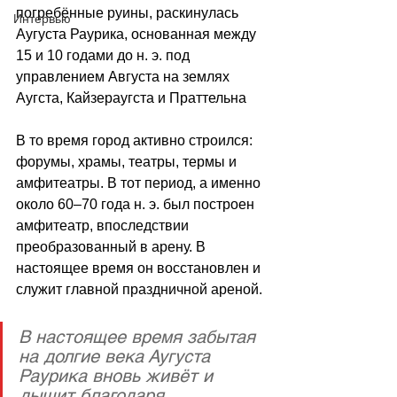
погребённые руины, раскинулась 
Интервью
Аугуста Раурика, основанная между 
15 и 10 годами до н. э. под 
управлением Августа на землях 
Аугста, Кайзераугста и Праттельна 
В то время город активно строился: 
форумы, храмы, театры, термы и 
амфитеатры. В тот период, а именно 
около 60–70 года н. э. был построен 
амфитеатр, впоследствии 
преобразованный в арену. В 
настоящее время он восстановлен и 
служит главной праздничной ареной. 
В настоящее время забытая 
на долгие века Аугуста 
Раурика вновь живёт и 
дышит благодаря 