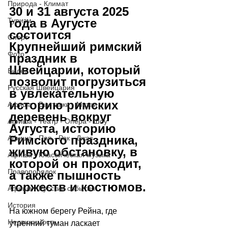
Природа - Климат
30 и 31 августа 2025 
Туризм
года в Аугусте 
состоится 
Спорт
Крупнейший римский 
Фото
праздник в 
Швейцарии, который 
Видео
позволит погрузиться 
Русская Швейцария
в увлекательную 
историю римских 
Афиша - Выставки - Музеи
деревень вокруг 
Афиша - Театр - Опера - Шоу
Аугуста, историю 
Римского праздника, 
Афиша - Поп - Рок - Джаз
живую обстановку, в 
Афиша - Классическая музыка
которой он проходит, 
Правопорядок
а также пышность 
торжеств и костюмов. 
Афиша - Русские события
История
На южном берегу Рейна, где 
Недвижимость
утренний туман ласкает 