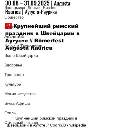
30.08 
 31.09.2025 | 
–
Augusta 
Экономика. Деньги. Бизнес
 | 
Raurica
Аугуста-Раурика
Общество
 // 
 Крупнейший римский 
Армия
праздник в Швейцарии в 
Аналитика
Аугусте // Römerfest 
Наука и Технологии
Augusta Raurica
Все о Швейцарии
Здоровье
Транспорт
Культура
Магия искусства
Swiss Афиша
Стиль
Крупнейший римский праздник в 
Стильный четверг
Швейцарии в Аугсте // Codrin.B / wikipedia