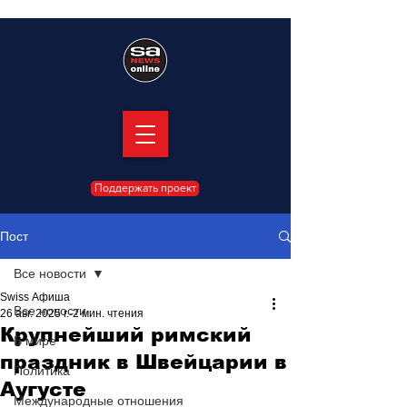
Поддержать проект
Пост
Все новости
Swiss Афиша
Все новости
26 авг. 2025 г.
2 мин. чтения
Крупнейший римский
В мире
праздник в Швейцарии в
Политика
Аугусте
Международные отношения