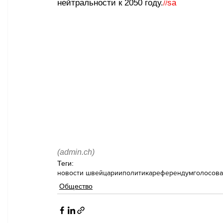
нейтральности к 2050 году.
sa
//
(admin.ch)
Теги:
новости швейцарии
политика
референдум
голосов
Общество