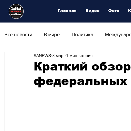
Главная
Видео
Фото
К
Все новости
В мире
Политика
Междунаро
SANEWS
8 мар.
1 мин. чтения
Общество
Армия
Аналитика
Наука и
Краткий обзор
федеральных 
Транспорт
Культура
Магия искусства
Природа - Климат
Туризм
Спорт
Фот
Афиша - Выставки - Музеи
Афиша - Театр - Оп