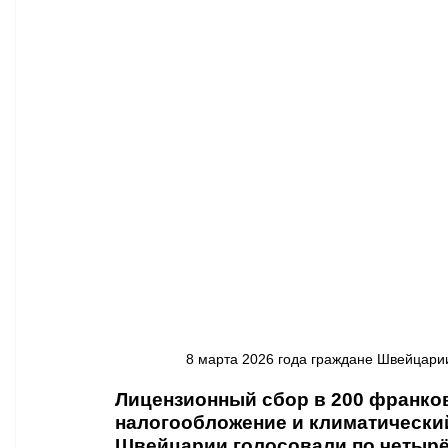
Афиша - Классическая музыка
Правопорядок
Недвижимость
8 марта 2026 года граждане Швейцарии 
Лицензионный сбор в 200 франков
налогообложение и климатический
Швейцарии голосовали по четырё