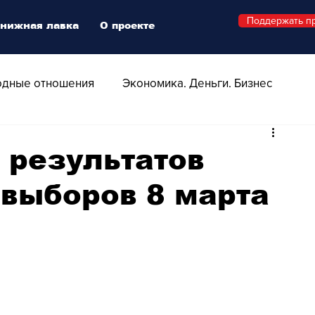
Поддержать п
нижная лавка
О проекте
дные отношения
Экономика. Деньги. Бизнес
 Технологии
Все о Швейцарии
Здоровье
 результатов
выборов 8 марта
Swiss Афиша
Стиль
Стильный четверг
о
Видео
Русская Швейцария
ера - Шоу
Афиша - Поп - Рок - Джаз