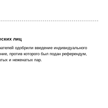
еских лиц
рателей одобрили введение индивидуального 
ние, против которого был подан референдум, 
атых и неженатых пар.