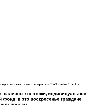
Афиша - Русские события
История
проголосовали по 4 вопросам // Wikipedia / Kecko
, наличные платежи, индивидуальное 
 фонд: в это воскресенье граждане 
м вопросам.