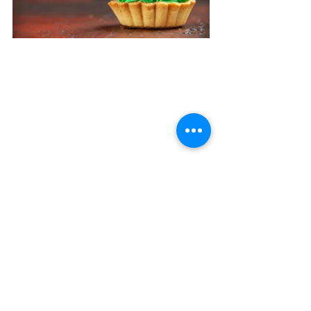
Закуски с солёными и свежими огурцами 
// freepik
В интернете также можно найти 
множество рецептов блюд с 
солёными огурцами, от самых 
сложных, до таких простых, как 