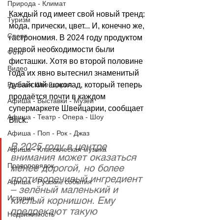
Природа - Климат
Каждый год имеет свой новый тренд: 
Туризм
мода, прически, цвет... И, конечно же, 
Спорт
гастрономия. В 2024 году продуктом 
первой необходимости были 
Фото
фисташки. Хотя во второй половине 
Видео
года их явно вытеснил знаменитый 
Русская Швейцария
дубайский шоколад, который теперь 
продаётся почти в каждом 
Афиша - Выставки - Музеи
супермаркете Швейцарии, сообщает 
Афиша - Театр - Опера - Шоу
Blick
.
Афиша - Поп - Рок - Джаз
В 2025 году в центре 
Афиша - Классическая музыка
внимания может оказаться 
Правопорядок
менее дорогой, но более 
противоречивый ингредиент 
Афиша - Русские события
– зелёный маленький и 
История
кислый корнишон. Ему 
предрекают такую 
Недвижимость