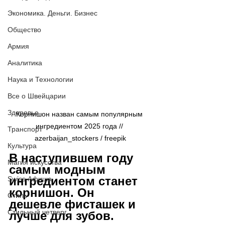
Экономика. Деньги. Бизнес
Общество
Армия
Аналитика
Наука и Технологии
Все о Швейцарии
Здоровье
Корнишон назван самым популярным 
ингредиентом 2025 года // 
Транспорт
azerbaijan_stockers / freepik
Культура
В наступившем году 
Магия искусства
самым модным 
ингредиентом станет 
Swiss Афиша
корнишон. Он 
Стиль
дешевле фисташек и 
Стильный четверг
лучше для зубов. 