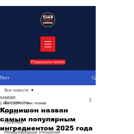
Поддержать проект
Пост
Все новости
SANEWS
Все новости
2 янв. 2025 г.
2 мин. чтения
Корнишон назван
В мире
самым популярным
Политика
ингредиентом 2025 года
Международные отношения