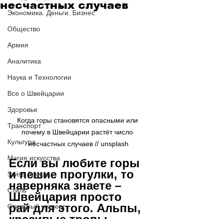
несчастных случаев
Экономика. Деньги. Бизнес
Общество
Армия
Аналитика
Наука и Технологии
Все о Швейцарии
Здоровье
Когда горы становятся опасными или 
Транспорт
почему в Швейцарии растёт число 
Культура
несчастных случаев // 
unsplash
Магия искусства
Если вы любите горы 
и пешие прогулки, то 
Swiss Афиша
наверняка знаете – 
Стиль
Швейцария просто 
рай для этого. Альпы, 
Стильный четверг