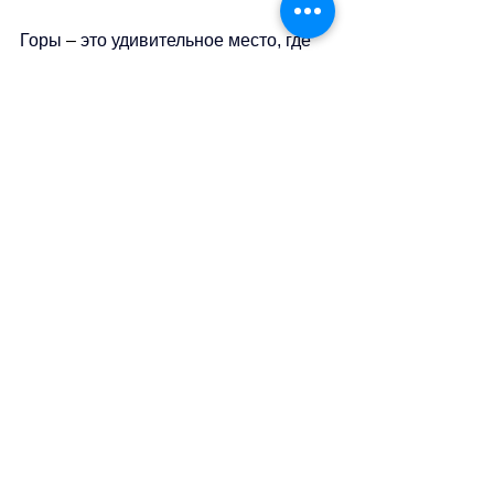
Горы 
–
 это удивительное место, где 
можно почувствовать себя живым и 
свободным. Но они требуют 
уважения и осторожности. История 
Анны 
–
 напоминание всем нам: 
подготовка и внимательность могут 
спасти жизнь.
Если вы планируете поход в 
швейцарские Альпы, помните: 
красота гор 
–
 это не только радость, 
но и ответственность. Будьте готовы, 
берегите себя и наслаждайтесь 
каждым шагом!
sa
//
(
тв
)
Теги:
новости швейцарии
безопасность
туризм