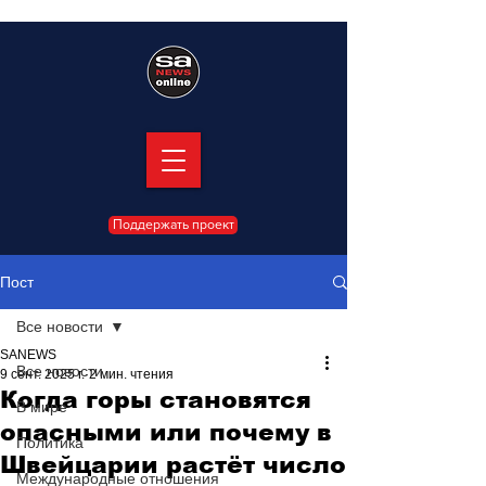
Поддержать проект
Пост
Все новости
SANEWS
Все новости
9 сент. 2025 г.
2 мин. чтения
Когда горы становятся
В мире
опасными или почему в
Политика
Швейцарии растёт число
Международные отношения