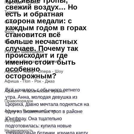
красивые тропы, 
Природа - Климат
свежий воздух… Но 
Туризм
есть и обратная 
сторона медали: с 
Спорт
каждым годом в горах 
Фото
становится всё 
больше несчастных 
Видео
случаев. Почему так 
Русская Швейцария
происходит и где 
именно стоит быть 
Афиша - Выставки - Музеи
особенно 
Афиша - Театр - Опера - Шоу
осторожным?
Афиша - Поп - Рок - Джаз
Всё началось с обычного летнего 
Афиша - Классическая музыка
утра. Анна, молодая девушка из 
Правопорядок
Цюриха, давно мечтала подняться на 
Афиша - Русские события
одну из знаменитых троп в районе 
Юнгфрау. Она тщательно 
История
подготовилась: купила новые 
Недвижимость
треккинговые ботинки, изучила карту 