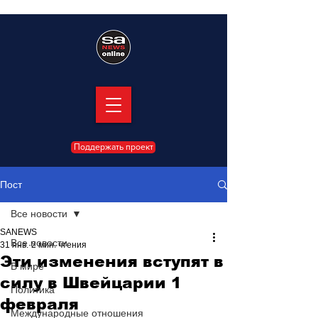
Поддержать проект
Пост
Все новости
SANEWS
Все новости
31 янв.
2 мин. чтения
Эти изменения вступят в
В мире
силу в Швейцарии 1
Политика
февраля
Международные отношения