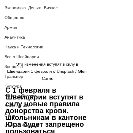
Экономика. Деньги. Бизнес
Общество
Армия
Аналитика
Наука и Технологии
Все о Швейцарии
Эти изменения вступят в силу в 
Здоровье
Швейцарии 1 февраля // Unsplash / Glen 
Транспорт
Carrie
Культура
С 1 февраля в 
Швейцарии вступят в 
Магия искусства
силу новые правила 
Swiss Афиша
донорства крови, 
Стиль
школьникам в кантоне 
Юра будет запрещено 
Стильный четверг
пользоваться 