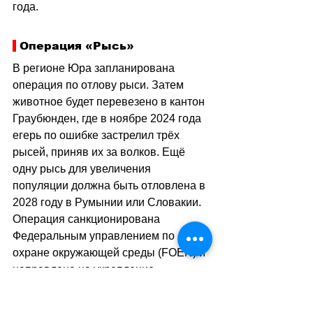
года.
 Операция «Рысь»
В регионе Юра запланирована 
операция по отлову рыси. Затем 
животное будет перевезено в кантон 
Граубюнден, где в ноябре 2024 года 
егерь по ошибке застрелил трёх 
рысей, приняв их за волков. Ещё 
одну рысь для увеличения 
популяции должна быть отловлена ​​в 
2028 году в Румынии или Словакии. 
Операция санкционирована 
Федеральным управлением по 
охране окружающей среды (FOEN) и 
направлена ​​на укрепление 
генетического разнообразия этого 
животного в Граубюндене.
sa
//