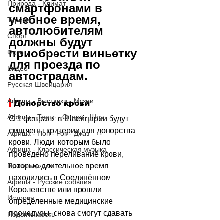
Природа - Климат
смартфонами в 
учебное время, 
Туризм
автолюбителям 
Спорт
должны будут 
приобрести виньетку 
Фото
для проезда по 
Видео
автострадам. 
Русская Швейцария
Афиша - Выставки - Музеи
 Донорство крови
Афиша - Театр - Опера - Шоу
С 1 февраля в Швейцарии будут 
смягчены критерии для донорства 
Афиша - Поп - Рок - Джаз
крови. Люди, которым было 
Афиша - Классическая музыка
проведено переливание крови, 
которые длительное время 
Правопорядок
находились в Соединённом 
Афиша - Русские события
Королевстве или прошли 
История
определенные медицинские 
процедуры, снова смогут сдавать 
Недвижимость