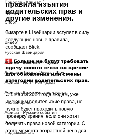
Природа - Климат
правила изъятия 
водительских прав и 
Туризм
другие изменения.
Спорт
Фото
В марте в Швейцарии вступят в силу 
следующие новые правила, 
Видео
сообщает Blick. 
Русская Швейцария
 1 
Больше не будут требовать 
Афиша - Выставки - Музеи
сдачу нового теста на зрение 
Афиша - Театр - Опера - Шоу
для обновления или смены 
категории водительских прав. 
Афиша - Поп - Рок - Джаз
Афиша - Классическая музыка
С 1 марта 2024 года людям, уже 
имеющим водительские права, не 
Правопорядок
нужно будет проходить новую 
Афиша - Русские события
проверку зрения, если они хотят 
История
получить права новой категории. С 
этого момента возрастной ценз для 
Недвижимость