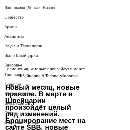
Экономика. Деньги. Бизнес
Общество
Армия
Аналитика
Наука и Технологии
Все о Швейцарии
Здоровье
Изменения, которые произойдут в марте 
Транспорт
в Швейцарии // Tatiana Vildanova
Культура
Новый месяц, новые 
правила. В марте в 
Магия искусства
Швейцарии 
Swiss Афиша
произойдёт целый 
ряд изменений. 
Стиль
Бронирование мест на 
Стильный четверг
сайте SBB, новые 