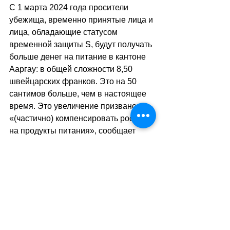
С 1 марта 2024 года просители 
убежища, временно принятые лица и 
лица, обладающие статусом 
временной защиты S, будут получать 
больше денег на питание в кантоне 
Ааргау: в общей сложности 8,50 
швейцарских франков. Это на 50 
сантимов больше, чем в настоящее 
время. Это увеличение призвано 
«(частично) компенсировать рост цен 
на продукты питания», сообщает 
Государственная канцелярия Аргау.
Корректировка приведёт к 
дополнительным расходам в 
размере около 1,1 млн швейцарских 
франков в год. В кантоне Аргау 
проживает 8‘500 просителей 
убежища. С 2018 года в кантоне 