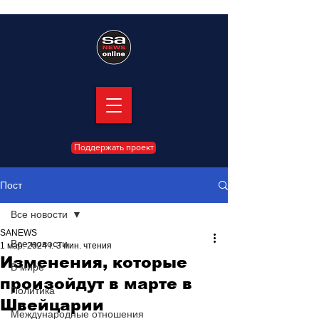
Поддержать проект
Пост
Все новости
SANEWS
Все новости
1 мар. 2024 г.
3 мин. чтения
Изменения, которые
В мире
произойдут в марте в
Политика
Швейцарии
Международные отношения