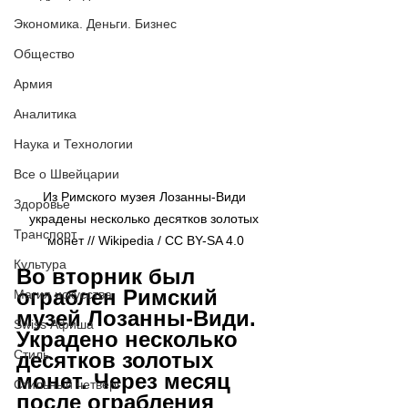
Экономика. Деньги. Бизнес
Общество
Армия
Аналитика
Наука и Технологии
Все о Швейцарии
Из Римского музея Лозанны-Види 
Здоровье
украдены несколько десятков золотых 
Транспорт
монет // Wikipedia / CC BY-SA 4.0
Культура
Во вторник был 
ограблен Римский 
Магия искусства
музей Лозанны-Види. 
Swiss Афиша
Украдено несколько 
Стиль
десятков золотых 
монет. Через месяц 
Стильный четверг
после ограбления 