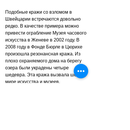
Подобные кражи со взломом в 
Швейцарии встречаются довольно 
редко. В качестве примера можно 
привести ограбление Музея часового 
искусства в Женеве в 2002 году. В 
2008 году в Фонде Бюрле в Цюрихе 
произошла резонансная кража. Из 
плохо охраняемого дома на берегу 
озера были украдены четыре 
шедевра. Эта кража вызвала шок в 
мире искусства и музеев. 
Впоследствии коллекция Бюрле 
была перевезена в Кунстхаус 
Цюриха, находящийся под 
строжайшей охраной. В 2010 году 
была ограблена мануфактура 
Audemars Piguet в долине Жу, 