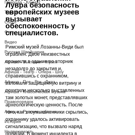
Природа - Климат
Лувра безопасность 
европейских музеев 
Туризм
вызывает 
Спорт
обеспокоенность у 
специалистов.
Фото
Видео
Римский музей Лозанны-Види был 
Русская Швейцария
ограблен. Двое неизвестных 
проникли в здание во вторник 
Афиша - Выставки - Музеи
незадолго до закрытия и, 
Афиша - Театр - Опера - Шоу
справившись с охранником, 
Афиша - Поп - Рок - Джаз
взломали защищённую витрину и 
похитили несколько выставленных 
Афиша - Классическая музыка
там золотых монет, представлявших 
Правопорядок
археологическую ценность. После 
Афиша - Русские события
того, как злоумышленники скрылись, 
охраннику удалось активировать 
История
сигнализацию, что вызвало наряд 
Недвижимость
полиции. В момент инцидента в 