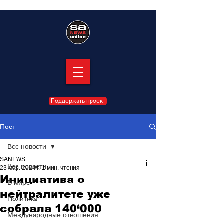
Поддержать проект
Пост
Все новости
SANEWS
Все новости
23 мар. 2024 г.
1 мин. чтения
Инициатива о
В мире
нейтралитете уже
Политика
собрала 140‘000
Международные отношения