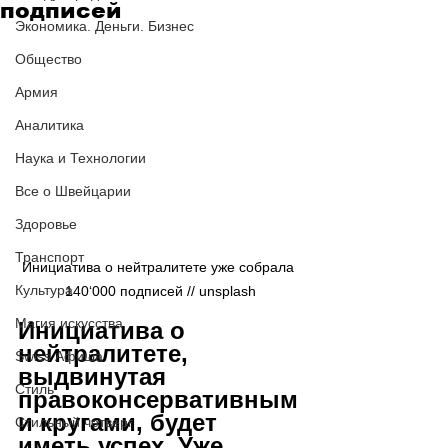
подписей
Экономика. Деньги. Бизнес
Общество
Армия
Аналитика
Наука и Технологии
Все о Швейцарии
Здоровье
Транспорт
Инициатива о нейтралитете уже собрала 
Культура
140‘000 подписей // unsplash
Магия искусства
Инициатива о 
нейтралитете, 
Swiss Афиша
выдвинутая 
Стиль
правоконсервативным
и кругами, будет 
Стильный четверг
иметь успех. Уже 