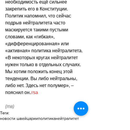
необходимость ещё сильнее 
закрепить его в Конституции. 
Политик напомнил, что сейчас 
подрыв нейтралитета часто 
маскируется такими пустыми 
словами, как 
«
гибкая
»
, 
«
дифференцированная
»
 или 
«
активная
»
 политика нейтралитета. 
«
В некоторых кругах нейтралитет 
нужен только в отдельных случаях. 
Мы хотим положить конец этой 
тенденции. Вы либо нейтральны, 
либо нет. Здесь нет полумер
», – 
пояснил он.
sa
//
(тв)
Теги:
новости швейцарии
политика
нейтралитет
Политика