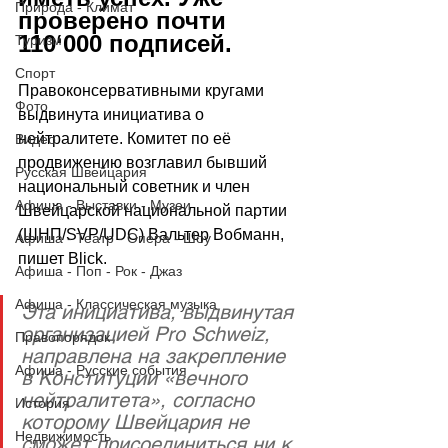
Природа - Климат
проверено почти 
110
‘
000 подписей. 
Туризм
Спорт
Правоконсервативными кругами 
Фото
выдвинута инициатива о 
нейтралитете. Комитет по её 
Видео
продвижению возглавил бывший 
Русская Швейцария
национальный советник и член 
Афиша - Выставки - Музеи
Швейцарской национальной партии 
(ШНП/SVP/UDC) Вальтер Вобманн, 
Афиша - Театр - Опера - Шоу
пишет 
Blick.
Афиша - Поп - Рок - Джаз
Афиша - Классическая музыка
Эта инициатива, выдвинутая 
организацией Pro Schweiz, 
Правопорядок
направлена на закрепление 
Афиша - Русские события
в Конституции «вечного 
нейтралитета», согласно 
История
которому Швейцария не 
Недвижимость
сможет присоединиться ни к 