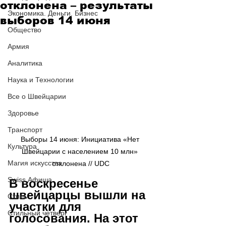
отклонена – результаты
Экономика. Деньги. Бизнес
выборов 14 июня
Общество
Армия
Аналитика
Наука и Технологии
Все о Швейцарии
Здоровье
Транспорт
Выборы 14 июня: Инициатива «Нет 
Культура
Швейцарии с населением 10 млн» 
Магия искусства
отклонена // UDC
Swiss Афиша
В воскресенье 
швейцарцы вышли на 
Стиль
участки для 
Стильный четверг
голосования. На этот 