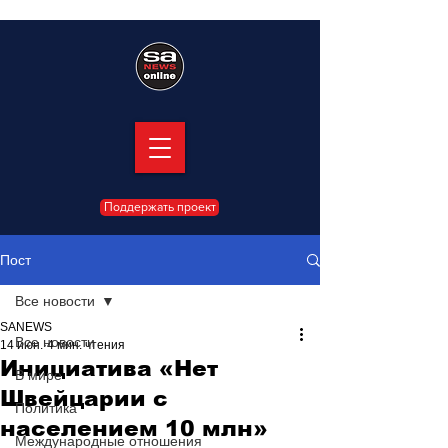
Поддержать проект
Пост
Все новости
SANEWS
Все новости
14 июн.
4 мин. чтения
Инициатива «Нет
В мире
Швейцарии с
Политика
населением 10 млн»
Международные отношения