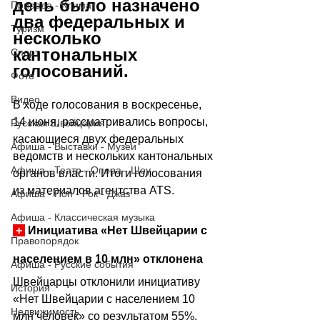
день было назначено 
Природа - Климат
два федеральных и 
Туризм
несколько 
кантональных 
Спорт
голосований. 
Фото
Видео
В ходе голосования в воскресенье, 
14 июня, рассматривались вопросы, 
Русская Швейцария
касающиеся двух федеральных 
Афиша - Выставки - Музеи
ведомств и нескольких кантональных 
Афиша - Театр - Опера - Шоу
органов власти. Итоги голосования 
из материалов агентства ATS.
Афиша - Поп - Рок - Джаз
Афиша - Классическая музыка
+
 Инициатива «Нет Швейцарии с 
Правопорядок
населением в 10 млн» отклонена
Афиша - Русские события
Швейцарцы отклонили инициативу 
История
«Нет Швейцарии с населением 10 
Недвижимость
млн человек» со результатом 55%. 