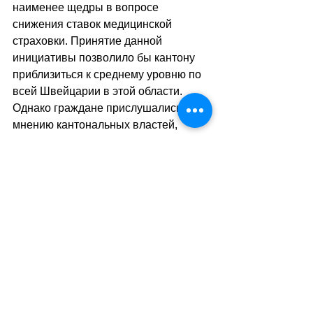
наименее щедры в вопросе 
снижения ставок медицинской 
страховки. Принятие данной 
инициативы позволило бы кантону 
приблизиться к среднему уровню по 
всей Швейцарии в этой области. 
Однако граждане прислушались к 
мнению кантональных властей, 
которые рекомендовали отклонить 
данный проект. 
+
 В Тичино против обязательной 
страховки по лечению зубов 
Жители кантона Тичино единогласно 
отклонили идею введения 
обязательной страховки по лечению 
зубов. В то же время они одобрили 