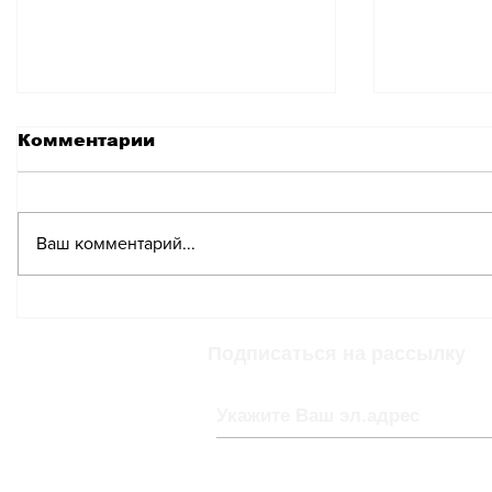
Комментарии
Ваш комментарий...
Выставка
Ретросп
иммерсивных работ
выставк
Джеффри Гибсона
художн
Подписаться на рассылку
«Искусство для всех»
Кусамы 
в Цюрихе