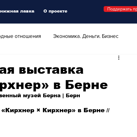
Поддержать п
нижная лавка
О проекте
дные отношения
Экономика. Деньги. Бизнес
 Технологии
Все о Швейцарии
Здоровье
ая выставка
рхнер» в Берне
Swiss Афиша
Стиль
Стильный четверг
твенный музей Берна | Берн
о
Видео
Русская Швейцария
 «Кирхнер × Кирхнер» в Берне
 // 
ера - Шоу
Афиша - Поп - Рок - Джаз