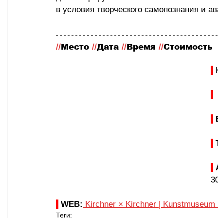
в условия творческого самопознания и а
//
Место
 //
Дата 
//
Время 
//
Стоимость
 
 
3
WEB:
Kirchner × Kirchner
 | 
Kunstmuseum 
Теги: