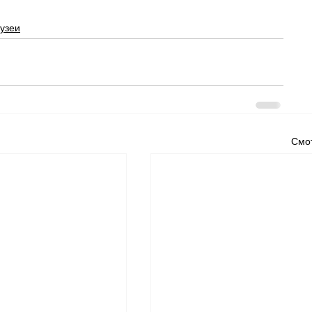
узеи
Смот