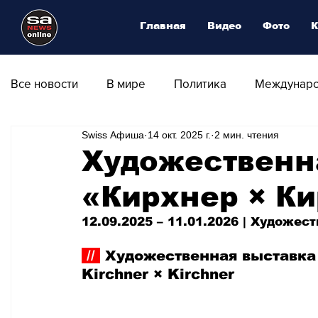
Главная
Видео
Фото
К
Все новости
В мире
Политика
Междунаро
Swiss Афиша
14 окт. 2025 г.
2 мин. чтения
Общество
Армия
Аналитика
Наука и
Художественн
«Кирхнер × Ки
Транспорт
Культура
Магия искусства
12.09.2025 – 11.01.2026 | Художес
Природа - Климат
Туризм
Спорт
Фот
 // 
 Художественная выставка
Kirchner × Kirchner
Афиша - Выставки - Музеи
Афиша - Театр - Оп