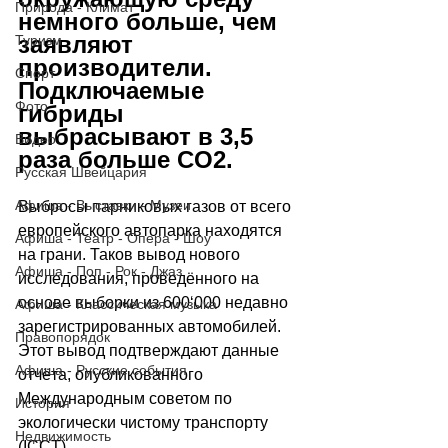
Природа - Климат
немного больше, чем 
заявляют 
Туризм
производители. 
Спорт
Подключаемые 
Фото
гибриды 
выбрасывают в 3,5 
Видео
раза больше CO2.
Русская Швейцария
Афиша - Выставки - Музеи
Выбросы парниковых газов от всего 
европейского автопарка находятся 
Афиша - Театр - Опера - Шоу
на грани. Таков вывод нового 
Афиша - Поп - Рок - Джаз
исследования, проведённого на 
основе выборки из 600
‘
000 недавно 
Афиша - Классическая музыка
зарегистрированных автомобилей. 
Правопорядок
Этот вывод подтверждают данные 
Афиша - Русские события
отчёта, опубликованного 
Международным советом по 
История
экологически чистому транспорту 
Недвижимость
(ICCT). 