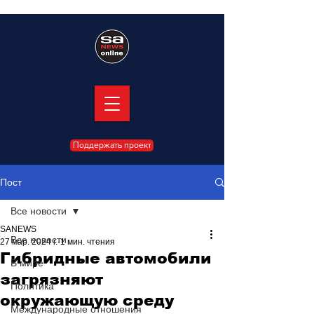
Поддержать проект
Пост
Все новости
SANEWS
Все новости
27 мар. 2024 г.
1 мин. чтения
Гибридные автомобили
В мире
загрязняют
Политика
окружающую среду
Международные отношения