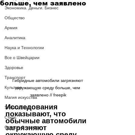
больше, чем заявлено
Экономика. Деньги. Бизнес
Общество
Армия
Аналитика
Наука и Технологии
Все о Швейцарии
Здоровье
Транспорт
Гибридные автомобили загрязняют 
Культура
окружающую среду больше, чем 
заявлено // freepik
Магия искусства
Исследования 
Swiss Афиша
показывают, что 
Стиль
обычные автомобили 
загрязняют 
Стильный четверг
окружающую среду 