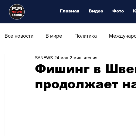
Главная
Видео
Фото
К
Все новости
В мире
Политика
Междунаро
SANEWS
24 мая
2 мин. чтения
Общество
Армия
Аналитика
Наука и
Фишинг в Шве
продолжает н
Транспорт
Культура
Магия искусства
Природа - Климат
Туризм
Спорт
Фот
Афиша - Выставки - Музеи
Афиша - Театр - Оп