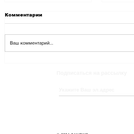
Комментарии
Ваш комментарий...
Как избежать
Как защ
мошенничества при
фишинг
оплате с помощью
швейца
Подписаться на рассылку
Twint
банкин