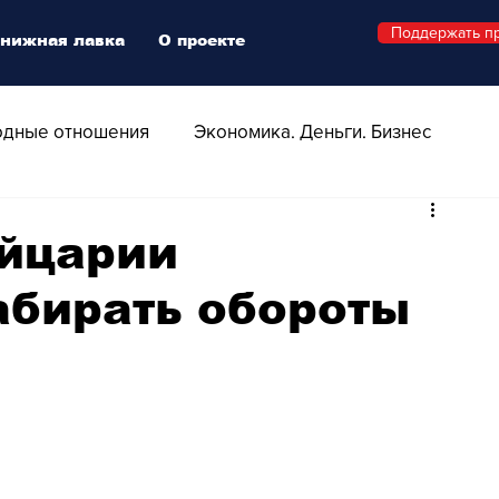
Поддержать п
нижная лавка
О проекте
дные отношения
Экономика. Деньги. Бизнес
 Технологии
Все о Швейцарии
Здоровье
йцарии
абирать обороты
Swiss Афиша
Стиль
Стильный четверг
о
Видео
Русская Швейцария
ера - Шоу
Афиша - Поп - Рок - Джаз