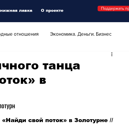
Поддержать п
нижная лавка
О проекте
дные отношения
Экономика. Деньги. Бизнес
 Технологии
Все о Швейцарии
Здоровье
чного танца
оток» в
Swiss Афиша
Стиль
Стильный четверг
о
Видео
Русская Швейцария
лотурн
«Найди свой поток» в Золотурне // 
ера - Шоу
Афиша - Поп - Рок - Джаз