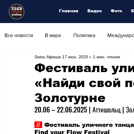
Главная
Видео
Фото
К
Все новости
В мире
Политика
Междунаро
Swiss Афиша
17 июн. 2025 г.
1 мин. чтения
Общество
Армия
Аналитика
Наука и
Фестиваль ули
«Найди свой п
Транспорт
Культура
Магия искусства
Золотурне
Природа - Климат
Туризм
Спорт
Фот
20.06 
–
 22.06.2025 | Аттишольц | Зо
 // 
 Фестиваль уличного танца 
Афиша - Выставки - Музеи
Афиша - Театр - Оп
Find your Flow Festival