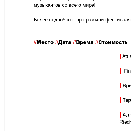
музыкантов со всего мира!
Более подробно с программой фестиваля
//
Место
 //
Дата 
//
Время 
//
Стоимость
 Att
  Fi
Вре
Та
Адр
Riedh