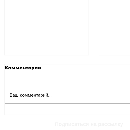
Комментарии
Ваш комментарий...
Музыкальный
Фестив
фестиваль Zugvögel
Openair в Цуге
Подписаться на рассылку