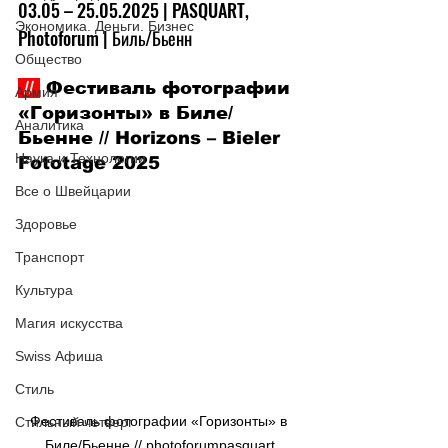
03.05 
–
 25.05.2025 | PASQUART, 
Экономика. Деньги. Бизнес
Photoforum | Биль/Бьенн
Общество
 // 
 Фестиваль фотографии 
Армия
«Горизонты» в Биле/
Аналитика
Бьенне // Horizons 
–
 Bieler 
Наука и Технологии
Fototage 2025
Все о Швейцарии
Здоровье
Транспорт
Культура
Магия искусства
Swiss Афиша
Стиль
Фестиваль фотографии «Горизонты» в 
Стильный четверг
Биле/Бьенне // photoforumpasquart