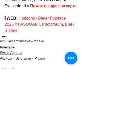
Switzerland // 
Показать адрес на карте
WEB: 
Horizons - Bieler Fototage 
2025 // PASQUART, Photoforum, Biel / 
Bienne
Теги:
афиша
фестивали
выставки
Культура
Swiss Афиша
Афиша - Выставки - Музеи
Смотреть все
Похожие посты