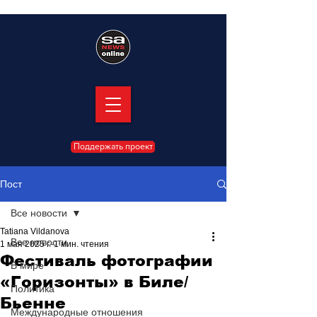
Поддержать проект
Пост
Все новости
Tatiana Vildanova
Все новости
1 мая 2025 г.
1 мин. чтения
Фестиваль фотографии
В мире
«Горизонты» в Биле/
Политика
Бьенне
Международные отношения