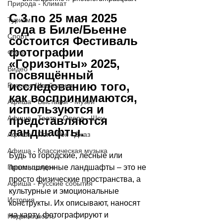
Природа - Климат
С 3 по 25 мая 2025 
Туризм
года в Биле/Бьенне 
Спорт
состоится Фестиваль 
фотографии 
Фото
«Горизонты» 2025, 
Видео
посвящённый 
исследованию того, 
Русская Швейцария
как воспринимаются, 
Афиша - Выставки - Музеи
используются и 
Афиша - Театр - Опера - Шоу
представляются 
ландшафты.
Афиша - Поп - Рок - Джаз
Афиша - Классическая музыка
Будь то городские, лесные или 
Правопорядок
промышленные ландшафты 
–
 это не 
просто физические пространства, а 
Афиша - Русские события
культурные и эмоциональные 
История
конструкты. Их описывают, наносят 
на карту, фотографируют и 
Недвижимость