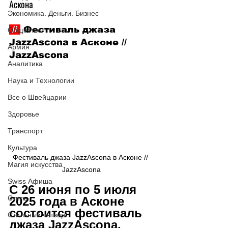
Аскона
Экономика. Деньги. Бизнес
 // 
 Фестиваль джаза 
Общество
JazzAscona в Асконе // 
Армия
JazzAscona
Аналитика
Наука и Технологии
Все о Швейцарии
Здоровье
Транспорт
Культура
Фестиваль джаза JazzAscona в Асконе // 
Магия искусства
JazzAscona
Swiss Афиша
С 26 июня по 5 июля 
Стиль
2025 года в Асконе 
состоится фестиваль 
Стильный четверг
джаза JazzAscona, 