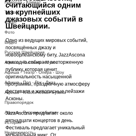
Природа - Климат
считающийся одним 
из крупнейших 
Туризм
джазовых событий в 
Спорт
Швейцарии.
Фото
Одно из ведущих мировых событий, 
Видео
посвящённых джазу и 
Русская Швейцария
новоорлеанскому биту, JazzAscona 
ежегодно собирает восторженную 
Афиша - Выставки - Музеи
публику, которая ценит 
Афиша - Театр - Опера - Шоу
оригинальность насыщенной 
Афиша - Поп - Рок - Джаз
программы, праздничную атмосферу 
фестиваля и живописные пейзажи 
Афиша - Классическая музыка
Асконы.
Правопорядок
Афиша - Русские события
JazzAscona предлагает около 
пятнадцати концертов в день. 
История
Фестиваль предлагает уникальный 
Недвижимость
музыкальный микс. От 