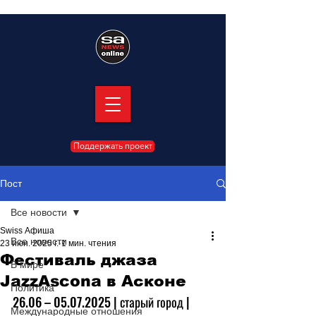
Поддержать проект
Пост
Все новости
Swiss Афиша
Все новости
23 июн. 2025 г.
1 мин. чтения
Фестиваль джаза
В мире
JazzAscona в Асконе
Политика
26.06 
–
 05.07.2025 | старый город | 
Международные отношения