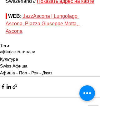
Switzerland // 
Показать адрес на карте
WEB:
JazzAscona | Lungolago 
Ascona, Piazza Giuseppe Motta,  
Ascona
Теги:
афиша
фестивали
Культура
Swiss Афиша
Афиша - Поп - Рок - Джаз
Смотреть все
Похожие посты