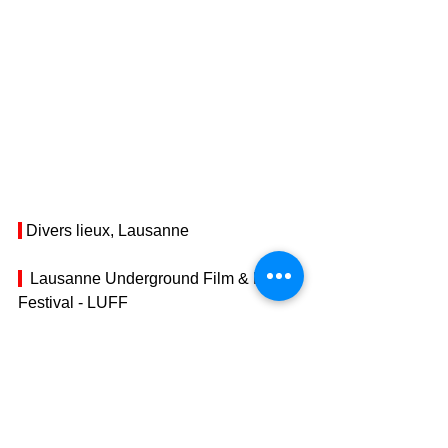
 Divers lieux, Lausanne
  Lausanne Underground Film & Music 
Festival - LUFF
Время: 
15.10 – 19.10.2025
Тарифы: 
смотреть на сайте
Адрес: 
Divers lieux, 1000 Lausanne, 