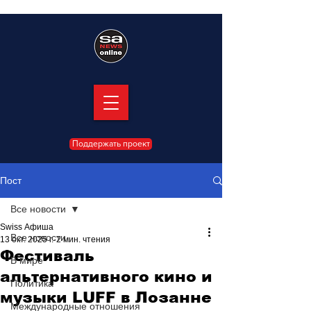
Поддержать проект
Пост
Все новости
Swiss Афиша
Все новости
13 окт. 2025 г.
2 мин. чтения
Фестиваль
В мире
альтернативного кино и
Политика
музыки LUFF в Лозанне
Международные отношения