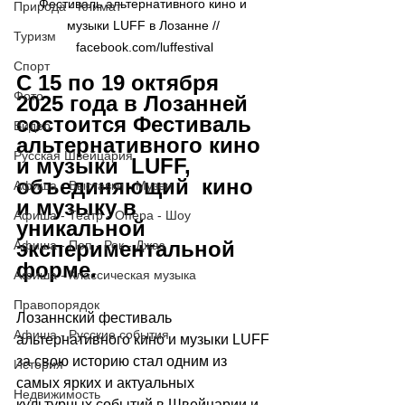
Фестиваль альтернативного кино и 
Природа - Климат
музыки LUFF в Лозанне // 
Туризм
facebook.com/luffestival
Спорт
С 15 по 19 октября 
Фото
2025 года в Лозанней 
состоится Фестиваль 
Видео
альтернативного кино 
Русская Швейцария
и музыки  LUFF, 
объединяющий  кино 
Афиша - Выставки - Музеи
и музыку в 
Афиша - Театр - Опера - Шоу
уникальной 
экспериментальной 
Афиша - Поп - Рок - Джаз
форме.
Афиша - Классическая музыка
Правопорядок
Лозаннский фестиваль 
Афиша - Русские события
альтернативного кино и музыки LUFF 
за свою историю стал одним из 
История
самых ярких и актуальных 
Недвижимость
культурных событий в Швейцарии и 