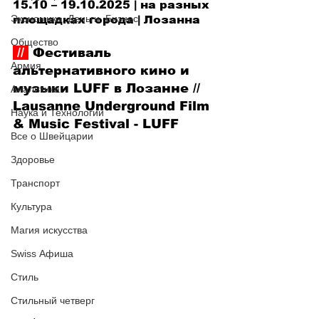
15.10 – 19.10.2025 | на разных 
Экономика. Деньги. Бизнес
площадках города | Лозанна
Общество
 // 
 Фестиваль 
Армия
альтернативного кино и 
музыки LUFF в Лозанне
 // 
Аналитика
Lausanne Underground Film 
Наука и Технологии
& Music Festival - LUFF
Все о Швейцарии
Здоровье
Транспорт
Культура
Магия искусства
Swiss Афиша
Стиль
Стильный четверг