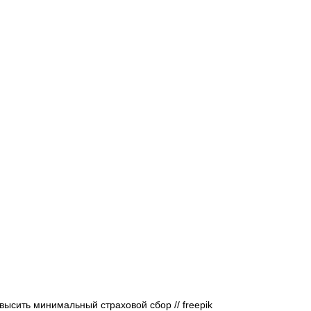
Афиша - Русские события
История
ысить минимальный страховой сбор // freepik