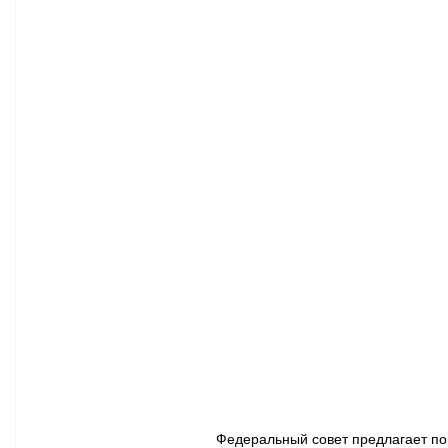
Афиша - Классическая музыка
Правопорядок
Недвижимость
Федеральный совет предлагает пов