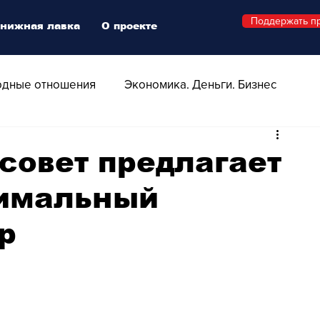
Поддержать п
нижная лавка
О проекте
дные отношения
Экономика. Деньги. Бизнес
 Технологии
Все о Швейцарии
Здоровье
совет предлагает
имальный
Swiss Афиша
Стиль
Стильный четверг
р
о
Видео
Русская Швейцария
ера - Шоу
Афиша - Поп - Рок - Джаз