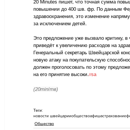
20 Minutes пишет, что 
точная сумма повыш
повышении до 400 шв. фр. По данным Фе
здравоохранения, это изменение напрямую
за исключением детей.
Это предложение уже вызвало критику, в 
приведёт к увеличению расходов на здрав
Генеральный секретарь Швейцарской кон
новую атаку на покупательскую способно
должен проголосовать по этому предлож
на его принятие высоки.
sa
//
(20min
/
тв)
Теги:
новости швейцарии
общество
афиша
страхование
ф
Общество