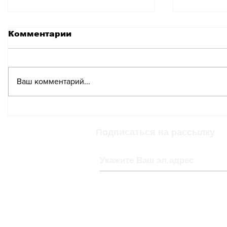
Комментарии
Ваш комментарий...
Инициативы по
Две тре
снижению страховых
выступа
взносов и расходов на
создани
Подписаться на рассылку
здравоохранение
фонда 
отклонены
страхов
избирателями