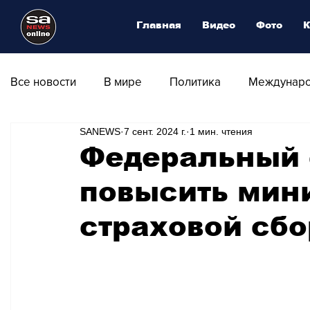
Главная
Видео
Фото
К
Все новости
В мире
Политика
Междунаро
SANEWS
7 сент. 2024 г.
1 мин. чтения
Общество
Армия
Аналитика
Наука и
Федеральный 
повысить мин
Транспорт
Культура
Магия искусства
страховой сбо
Природа - Климат
Туризм
Спорт
Фот
Афиша - Выставки - Музеи
Афиша - Театр - Оп