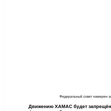
Афиша - Классическая музыка
Правопорядок
Недвижимость
Федеральный совет намерен за
Движению ХАМАС будет запрещён 