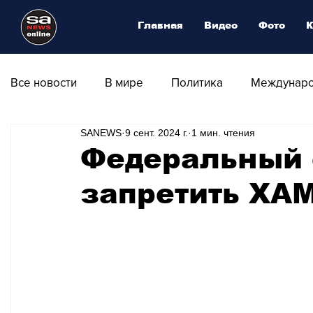
Главная
Видео
Фото
К
Все новости
В мире
Политика
Междунаро
SANEWS
9 сент. 2024 г.
1 мин. чтения
Общество
Армия
Аналитика
Наука и
Федеральный 
запретить ХА
Транспорт
Культура
Магия искусства
Природа - Климат
Туризм
Спорт
Фот
Афиша - Выставки - Музеи
Афиша - Театр - Оп