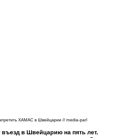
Афиша - Русские события
История
претить ХАМАС в Швейцарии // media-parl
въезд в Швейцарию на пять лет. 