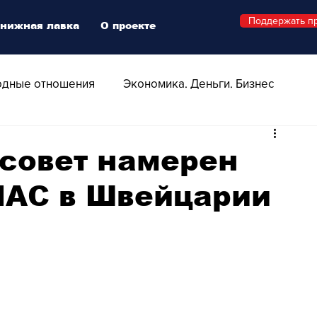
Поддержать п
нижная лавка
О проекте
дные отношения
Экономика. Деньги. Бизнес
 Технологии
Все о Швейцарии
Здоровье
совет намерен
МАС в Швейцарии
Swiss Афиша
Стиль
Стильный четверг
о
Видео
Русская Швейцария
ера - Шоу
Афиша - Поп - Рок - Джаз