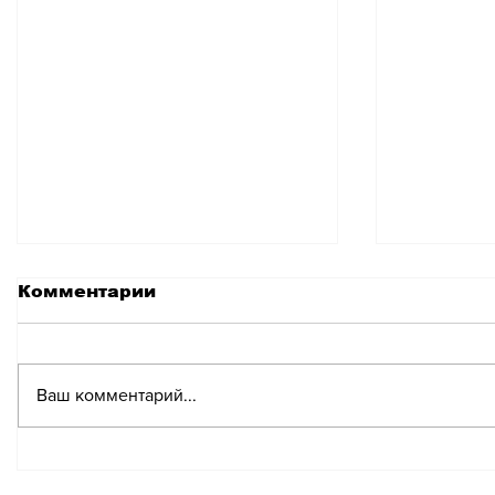
Комментарии
Ваш комментарий...
Парламент Швейцарии
Федера
не готов признать
намерен