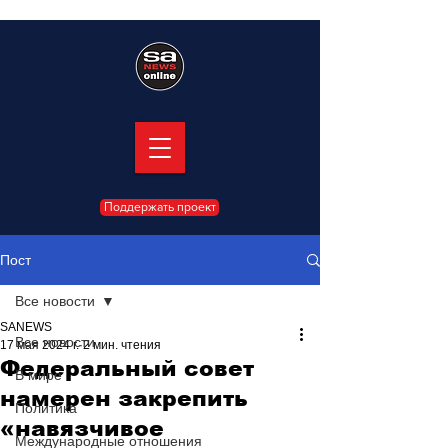
Поддержать проект
Пост
Все новости
SANEWS
Все новости
17 мая 2024 г.
2 мин. чтения
Федеральный совет
В мире
намерен закрепить
Политика
«навязчивое
Международные отношения