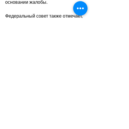
основании жалобы.
Федеральный совет также отмечает, 
что применение нового стандарта 
может привести к дополнительной 
нагрузке и увеличению расходов на 
уголовное преследование.
sa
//
(мг)
Теги:
новости швейцарии
общество
закон
федеральный совет
Общество
Политика