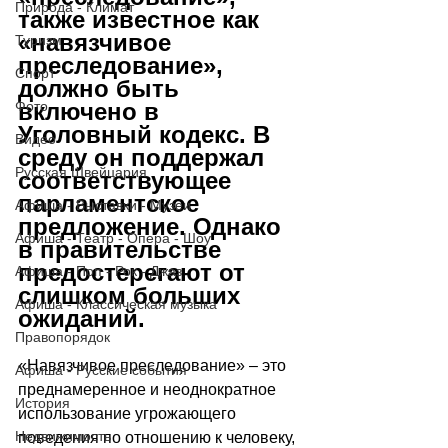
Природа - Климат
также известное как 
«навязчивое 
Туризм
преследование», 
Спорт
должно быть 
Фото
включено в 
Уголовный кодекс. В 
Видео
среду он поддержал 
Русская Швейцария
соответствующее 
парламентское 
Афиша - Выставки - Музеи
предложение. Однако 
Афиша - Театр - Опера - Шоу
в правительстве 
предостерегают от 
Афиша - Поп - Рок - Джаз
слишком больших 
Афиша - Классическая музыка
ожиданий.
Правопорядок
«Навязчивое преследование» – это 
Афиша - Русские события
преднамеренное и неоднократное 
История
использование угрожающего 
Недвижимость
поведения по отношению к человеку, 