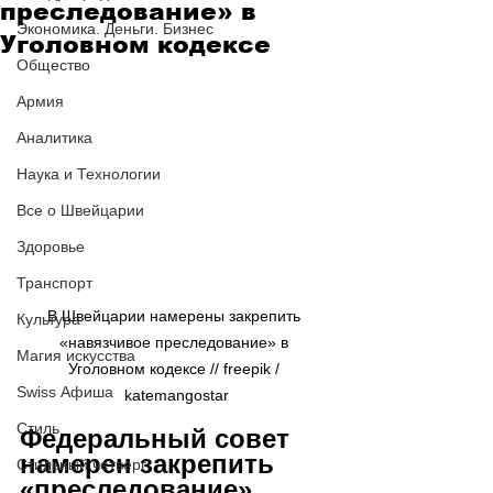
преследование» в
Экономика. Деньги. Бизнес
Уголовном кодексе
Общество
Армия
Аналитика
Наука и Технологии
Все о Швейцарии
Здоровье
Транспорт
В Швейцарии намерены закрепить 
Культура
«навязчивое преследование» в 
Магия искусства
Уголовном кодексе // freepik / 
Swiss Афиша
katemangostar
Стиль
Федеральный совет 
намерен закрепить 
Стильный четверг
«преследование», 