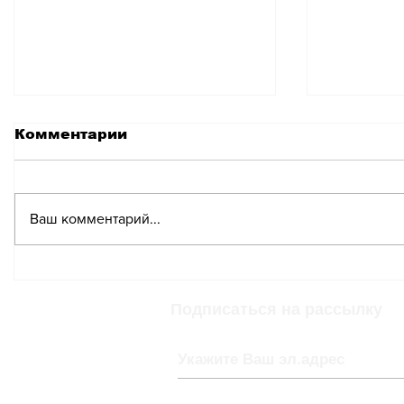
Комментарии
Ваш комментарий...
Какие меры
Пасхал
принимаются для
уже нач
борьбы с
трассе 
Подписаться на рассылку
автомобильными
пробками в
Швейцарии