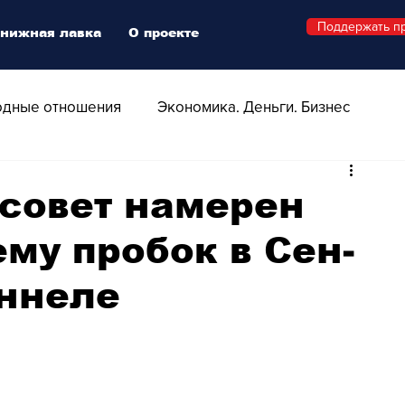
Поддержать п
нижная лавка
О проекте
дные отношения
Экономика. Деньги. Бизнес
 Технологии
Все о Швейцарии
Здоровье
совет намерен
му пробок в Сен-
Swiss Афиша
Стиль
Стильный четверг
уннеле
о
Видео
Русская Швейцария
ера - Шоу
Афиша - Поп - Рок - Джаз