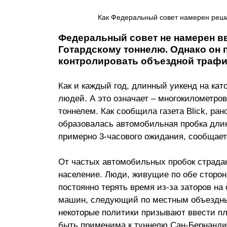
Как Федеральный совет намерен решить
Федеральный совет не намерен вв
Готардскому тоннелю. Однако он 
контролировать объездной трафик
Как и каждый год, длинный уикенд на кат
людей. А это означает – многокилометро
тоннелем. Как сообщила газета Blick, ран
образовалась автомобильная пробка длино
примерно 3-часового ожидания, сообщает 
От частых автомобильных пробок страдаю
население. Люди, живущие по обе сторон
постоянно терять время из-за заторов на
машин, следующий по местным объездным
некоторые политики призывают ввести пла
быть применима к туннелю Сан-Бернанди