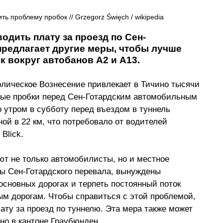
 проблему пробок // Grzegorz Święch / wikipedia
одить плату за проезд по Сен-
предлагает другие меры, чтобы лучше 
 вокруг автобанов A2 и A13.
олическое Вознесение привлекает в Тичино тысячи 
вые пробки перед Сен-Готардским автомобильным 
о утром в субботу перед въездом в туннель 
й в 22 км, что потребовало от водителей 
Blick
.
т не только автомобилисты, но и местное 
ы Сен-Готардского перевала, вынуждены 
 основных дорогах и терпеть постоянный поток 
 дорогам. Чтобы справиться с этой проблемой, 
ту за проезд по туннелю. Эта мера также может 
но в кантоне Граубюнден.