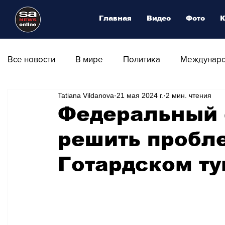
Главная
Видео
Фото
К
Все новости
В мире
Политика
Междунаро
Tatiana Vildanova
21 мая 2024 г.
2 мин. чтения
Общество
Армия
Аналитика
Наука и
Федеральный 
решить пробле
Транспорт
Культура
Магия искусства
Готардском т
Природа - Климат
Туризм
Спорт
Фот
Афиша - Выставки - Музеи
Афиша - Театр - Оп