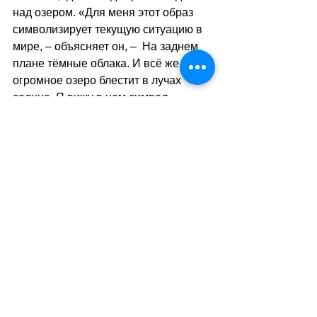
над озером. «Для меня этот образ 
символизирует текущую ситуацию в 
мире, 
–
 объясняет он, 
– 
 На заднем 
плане тёмные облака. И всё же 
огромное озеро блестит в лучах 
солнца. Я вижу в нем символ 
надежды».
 Помощь другим с Беатом 
Янсом
Самый молодой федеральный 
советник по продолжительности 
пребывания на посту и министр 
юстиции Беат Янс выбрал для 
открытки изображение троих детей, 
помогающих друг другу перебраться 
через реку. По его словам, «это 