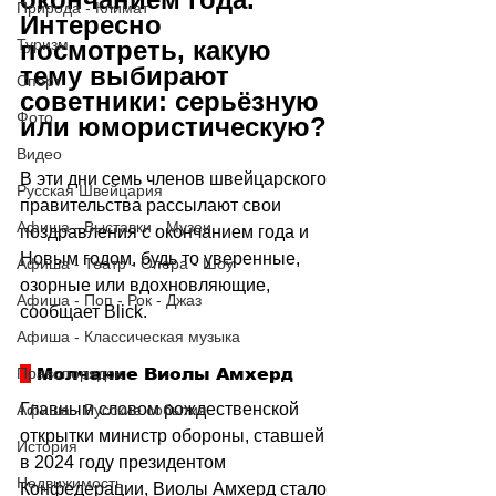
Природа - Климат
Интересно 
посмотреть, какую 
Туризм
тему выбирают 
Спорт
советники: серьёзную 
Фото
или юмористическую? 
Видео
В эти дни семь членов швейцарского 
Русская Швейцария
правительства рассылают свои 
Афиша - Выставки - Музеи
поздравления с окончанием года и 
Новым годом, будь то уверенные, 
Афиша - Театр - Опера - Шоу
озорные или вдохновляющие, 
Афиша - Поп - Рок - Джаз
сообщает Blick.
Афиша - Классическая музыка
 Молчание Виолы Амхерд
Правопорядок
Главным словом рождественской 
Афиша - Русские события
открытки министр обороны, ставшей 
История
в 2024 году президентом 
Недвижимость
Конфедерации, Виолы Амхерд стало 