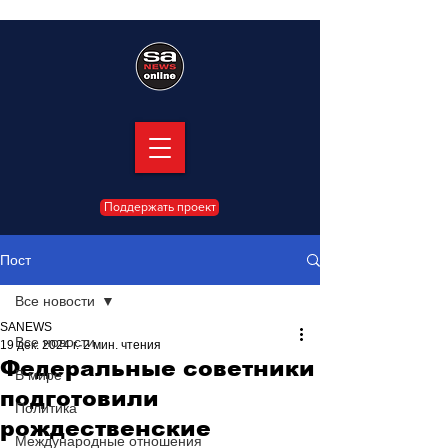
Поддержать проект
Пост
Все новости
SANEWS
Все новости
19 дек. 2024 г.
2 мин. чтения
Федеральные советники
В мире
подготовили
Политика
рождественские
Международные отношения