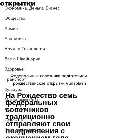
открытки
Экономика. Деньги. Бизнес
Общество
Армия
Аналитика
Наука и Технологии
Все о Швейцарии
Здоровье
Федеральные советники подготовили 
Транспорт
рождественские открытки //unsplash
Культура
На Рождество семь 
Магия искусства
федеральных 
советников 
Swiss Афиша
традиционно 
Стиль
отправляют свои 
поздравления с 
Стильный четверг
окончанием года. 