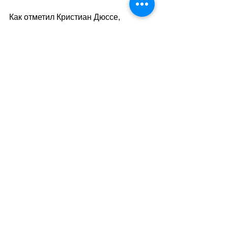
Как отметил Кристиан Дюссе, 
который покинет свой пост в конце 
марта 2026 года, 
SRC сталкивается с несколькими 
вызовами, которые ставят на 
испытание способность службы к 
адаптации: скорость операций, их 
растущая сложность, увеличение 
объёма задач и технологические 
разработки. Цель состоит в том, 
чтобы сделать Швейцарию сложным 
и трудным пространством и «не 
отставать от наших 
противников».
sa
.
//
(ats/мг)
Теги:
новости швейцарии
политика
безопасность