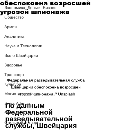
обеспокоена возросшей
Экономика. Деньги. Бизнес
угрозой шпионажа
Общество
Армия
Аналитика
Наука и Технологии
Все о Швейцарии
Здоровье
Транспорт
Федеральная разведывательная служба 
Культура
Швейцарии обеспокоена возросшей 
Магия искусства
угрозой шпионажа // Unsplash
Swiss Афиша
По данным 
Федеральной 
Стиль
разведывательной 
Стильный четверг
службы, Швейцария 