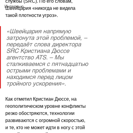
службы (SRC). По его словам, 
Интервью
Швейцария «никогда не видела 
такой плотности угроз».
«Швейцария напрямую 
затронута этой проблемой, – 
передаёт слова директора 
SRC Кристиана Дюссе 
агентство ATS. – Мы 
сталкиваемся с пятнадцатью 
острыми проблемами и 
находимся перед лицом 
тройного ускорения».
Как отметил Кристиан Дюссе, на 
геополитическом уровне конфликты 
резко обостряются, технологии 
развиваются с огромной скоростью, 
и те, кто не может идти в ногу с этой 