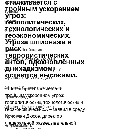
сталкивается с 
Природа - Климат
тройным ускорением 
Туризм
угроз: 
геополитических, 
Спорт
технологических и 
Фото
геоэкономических. 
Видео
Угроза шпионажа и 
риск 
Русская Швейцария
террористических 
Афиша - Выставки - Музеи
актов, вдохновлённых 
джихадизмом, 
Афиша - Театр - Опера - Шоу
остаются высокими.
Афиша - Поп - Рок - Джаз
Афиша - Классическая музыка
«Швейцария сталкивается с 
тройным ускорением угроз: 
Правопорядок
геополитических, технологических и 
Афиша - Русские события
геоэкономических», – заявил в среду 
Кристиан Дюссе, директор 
История
Федеральной разведывательной 
Недвижимость