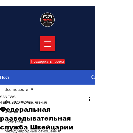
Поддержать проект
Пост
Все новости
SANEWS
Все новости
4 июл. 2025 г.
2 мин. чтения
Федеральная
В мире
разведывательная
Политика
служба Швейцарии
Международные отношения