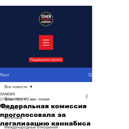
Поддержать проект
Пост
Все новости
SANEWS
Все новости
17 февр. 2025 г.
2 мин. чтения
Федеральная комиссия
В мире
проголосовала за
Политика
легализацию каннабиса
Международные отношения