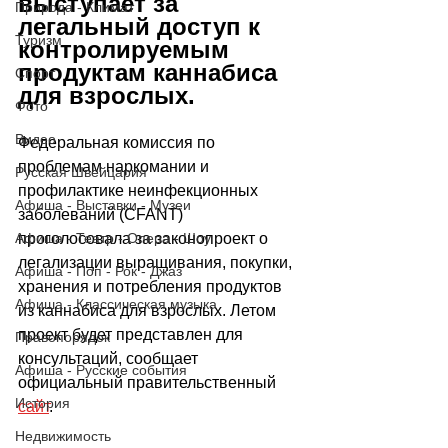
выступает за 
Природа - Климат
легальный доступ к 
Туризм
контролируемым 
продуктам каннабиса 
Спорт
для взрослых. 
Фото
Видео
Федеральная комиссия по 
проблемам наркомании и 
Русская Швейцария
профилактике неинфекционных 
Афиша - Выставки - Музеи
заболеваний (CFANT)  
Афиша - Театр - Опера - Шоу
проголосовала за законопроект о 
легализации выращивания, покупки, 
Афиша - Поп - Рок - Джаз
хранения и потребления продуктов 
Афиша - Классическая музыка
из каннабиса для взрослых. Летом 
проект будет представлен для 
Правопорядок
консультаций, сообщает 
Афиша - Русские события
официальный правительственный 
История
сайт
. 
Недвижимость