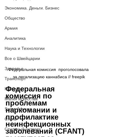
Экономика. Деньги. Бизнес
Общество
Армия
Аналитика
Наука и Технологии
Все о Швейцарии
Здоровье
Федеральная комиссия  проголосовала 
за легализацию каннабиса // freepik
Транспорт
Федеральная 
Культура
комиссия по 
Магия искусства
проблемам 
наркомании и 
Swiss Афиша
профилактике 
Стиль
неинфекционных 
Стильный четверг
заболеваний (CFANT) 