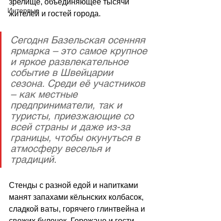
зрелище, объединяющее тысячи 
Интервью
жителей и гостей города.
Сегодня Базельская осенняя 
ярмарка – это самое крупное 
и яркое развлекательное 
событие в Швейцарии 
сезона. Среди её участников 
– как местные 
предприниматели, так и 
туристы, приезжающие со 
всей страны и даже из-за 
границы, чтобы окунуться в 
атмосферу веселья и 
традиций. 
Стенды с разной едой и напитками 
манят запахами кёльнских колбасок, 
сладкой ваты, горячего глинтвейна и 
свежих булочек. Горожане и гости 