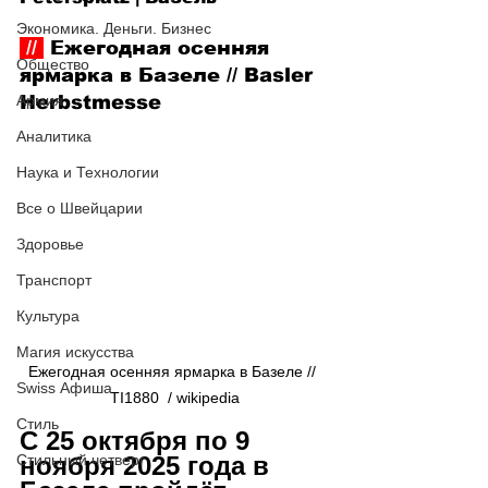
Экономика. Деньги. Бизнес
 // 
 Ежегодная осенняя 
Общество
ярмарка в Базеле
 // 
Basler 
Армия
Herbstmesse
Аналитика
Наука и Технологии
Все о Швейцарии
Здоровье
Транспорт
Культура
Магия искусства
Ежегодная осенняя ярмарка в Базеле // 
Swiss Афиша
TI1880  / wikipedia
Стиль
С 25 октября по 9 
ноября 2025 года в 
Стильный четверг