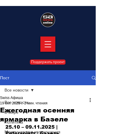
Поддержать проект
Пост
Все новости
Swiss Афиша
Все новости
19 окт. 2025 г.
2 мин. чтения
Ежегодная осенняя
В мире
ярмарка в Базеле
Политика
25.10 – 09.11.2025 | 
Международные отношения
Petersplatz | Базель