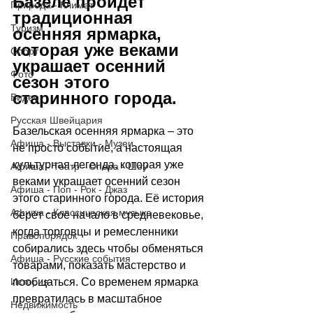
Базеле пройдёт 
Природа - Климат
традиционная 
Туризм
осенняя ярмарка, 
которая уже веками 
Спорт
украшает осенний 
Фото
сезон этого 
старинного города.
Видео
Русская Швейцария
Базельская осенняя ярмарка 
–
 это 
Афиша - Выставки - Музеи
не просто событие, а настоящая 
культурная легенда, которая уже 
Афиша - Театр - Опера - Шоу
веками украшает осенний сезон 
Афиша - Поп - Рок - Джаз
этого старинного города. Её история 
Афиша - Классическая музыка
берёт своё начало в средневековье, 
когда торговцы и ремесленники 
Правопорядок
собирались здесь чтобы обменяться 
Афиша - Русские события
товарами, показать мастерство и 
пообщаться. Со временем ярмарка 
История
превратилась в масштабное 
Недвижимость