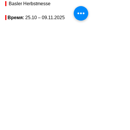
  Basler Herbstmesse
Время: 
25.10 – 09.11.2025
Тарифы: 
бесплатно
Адрес: 
Petersplatz, 4051 Basel, 
Schweiz
//
Показать адрес на карте
WEB:
Basler Herbstmesse
 | 
Petersplatz, Basel
Теги:
афиша
праздники
Культура
Swiss Афиша