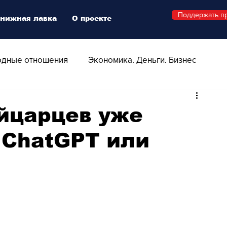
Поддержать п
нижная лавка
О проекте
дные отношения
Экономика. Деньги. Бизнес
 Технологии
Все о Швейцарии
Здоровье
ейцарцев уже
 ChatGPT или
Swiss Афиша
Стиль
Стильный четверг
о
Видео
Русская Швейцария
ера - Шоу
Афиша - Поп - Рок - Джаз