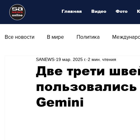
Главная
Видео
Фото
К
Все новости
В мире
Политика
Междунаро
SANEWS
19 мар. 2025 г.
2 мин. чтения
Общество
Армия
Аналитика
Наука и
Две трети шв
пользовались
Транспорт
Культура
Магия искусства
Gemini
Природа - Климат
Туризм
Спорт
Фот
Афиша - Выставки - Музеи
Афиша - Театр - Оп