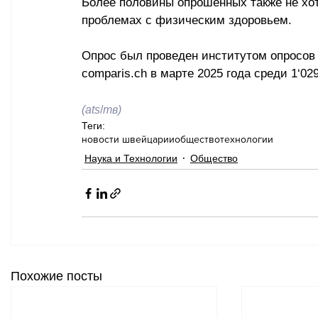
Более половины опрошенных также не хот
проблемах с физическим здоровьем.
Опрос был проведен институтом опросов и
comparis.ch в марте 2025 года среди 1
‘
02
(ats
/
тв)
Теги:
новости швейцарии
общество
технологии
Наука и Технологии
Общество
Похожие посты