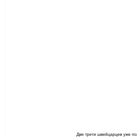
Афиша - Классическая музыка
Правопорядок
Недвижимость
Две трети швейцарцев уже пол