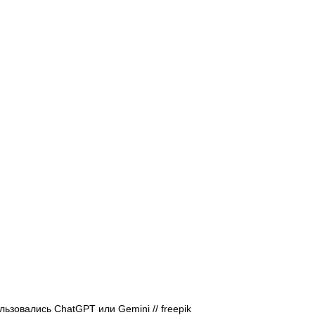
Афиша - Русские события
История
ьзовались ChatGPT или Gemini // freepik