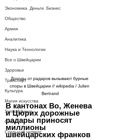
Экономика. Деньги. Бизнес
Общество
Армия
Аналитика
Наука и Технологии
Все о Швейцарии
Здоровье
Доходы от радаров вызывают бурные 
Транспорт
споры в Швейцарии // wikipedia / Julien 
Культура
Bertrand
Магия искусства
В кантонах Во, Женева 
Swiss Афиша
и Цюрих дорожные 
радары приносят 
Стиль
миллионы 
Стильный четверг
швейцарских франков 