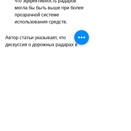
что эффективность радаров 
могла бы быть выше при более 
прозрачной системе 
использования средств.
Автор статьи указывает, что 
дискуссия о дорожных радарах в 
Швейцарии 
–
 это не только вопрос 
безопасности или доходов. Это 
вопрос доверия к власти и честности 
системы. Пока одни видят в них 
инструмент спасения жизней, другие 
–
 способ пополнить казну за счет 
водителей.
Что будет дальше? Возможно, страна 
найдет баланс между 
эффективностью контроля и 
прозрачностью использования 