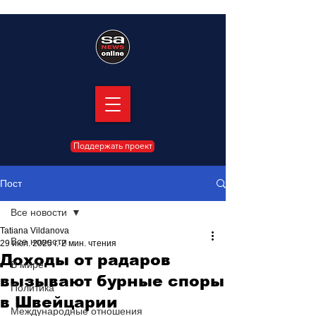
Поддержать проект
Пост
Все новости
Tatiana Vildanova
Все новости
29 июл. 2025 г.
2 мин. чтения
Доходы от радаров
В мире
вызывают бурные споры
Политика
в Швейцарии
Международные отношения