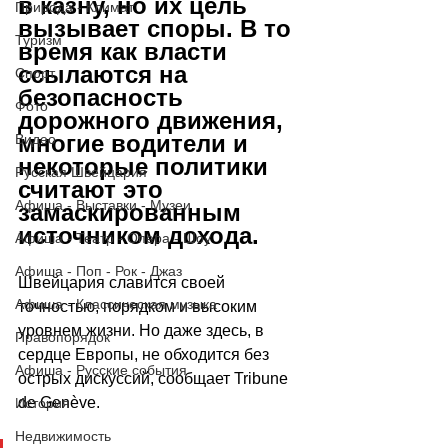
в казну, но их цель 
Природа - Климат
вызывает споры. В то 
Туризм
время как власти 
ссылаются на 
Спорт
безопасность 
Фото
дорожного движения, 
многие водители и 
Видео
некоторые политики 
Русская Швейцария
считают это 
Афиша - Выставки - Музеи
замаскированным 
источником дохода.
Афиша - Театр - Опера - Шоу
Афиша - Поп - Рок - Джаз
Швейцария славится своей 
Афиша - Классическая музыка
точностью, порядком и высоким 
уровнем жизни. Но даже здесь, в 
Правопорядок
сердце Европы, не обходится без 
Афиша - Русские события
острых дискуссий, сообщает 
Tribune 
de Genève
. 
История
Недвижимость