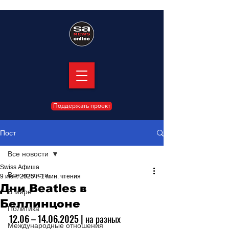
Поддержать проект
Пост
Все новости
Swiss Афиша
Все новости
9 июн. 2025 г.
1 мин. чтения
Дни Beatles в
В мире
Беллинцоне
Политика
12.06 
–
 14.06.2025 | на разных 
Международные отношения