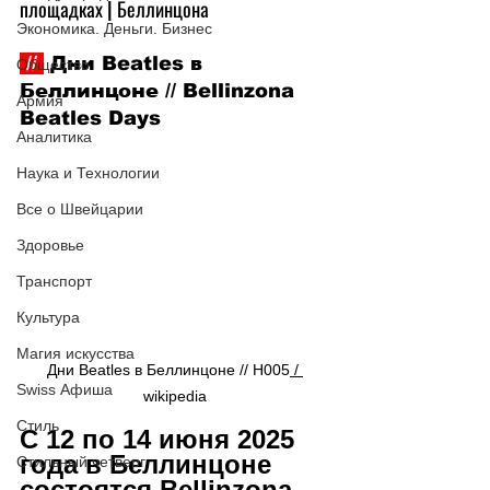
площадках | Беллинцона
Экономика. Деньги. Бизнес
 // 
 Дни Beatles в 
Общество
Беллинцоне // Bellinzona 
Армия
Beatles Days
Аналитика
Наука и Технологии
Все о Швейцарии
Здоровье
Транспорт
Культура
Магия искусства
Дни Beatles в Беллинцоне // H005
 / 
Swiss Афиша
wikipedia
Стиль
С 12 по 14 июня 2025 
года в Беллинцоне 
Стильный четверг
состоятся Bellinzona 