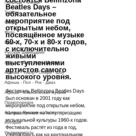
Природа - Климат
Beatles Days 
– 
Туризм
о
бязательное 
мероприятие под 
Спорт
открытым небом, 
Фото
посвящённое музыке 
60-х, 70-х и 80-х годов, 
Видео
с исключительно 
Русская Швейцария
живыми 
выступлениями 
Афиша - Выставки - Музеи
артистов самого 
Афиша - Театр - Опера - Шоу
высокого уровня.
Афиша - Поп - Рок - Джаз
Фестиваль Bellinzona Beatles Days 
Афиша - Классическая музыка
был основан в 2001 году как 
Правопорядок
мероприятие под открытым небом, 
Афиша - Русские события
направленное на популяризацию 
музыкальной культуры 1960-х годов. 
История
Фестиваль растёт из года в год, 
Недвижимость
утверждаясь как на кантональном 