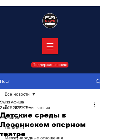
Поддержать проект
Пост
Все новости
Swiss Афиша
Все новости
2 сент. 2025 г.
1 мин. чтения
Детские среды в
В мире
Лозаннском оперном
Политика
театре
Международные отношения