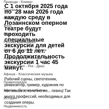
Природа - Климат
С 1 октября 2025 года 
Туризм
по  28 мая 2026 года 
каждую среду в 
Спорт
Лозаннском оперном 
Фото
театре будут 
проходить 
Видео
специальные 
Русская Швейцария
экскурсии для детей 
от 6 до 11 лет. 
Афиша - Выставки - Музеи
Продолжительность 
Афиша - Театр - Опера - Шоу
экскурсии 1 час 45 
Афиша - Поп - Рок - Джаз
минут.
Афиша - Классическая музыка
Рабочий сцены, светотехник, 
Правопорядок
реквизитор, гример, художник по 
Афиша - Русские события
костюмам и, конечно же... певец! Так 
много профессий, необходимых для 
История
создания оперы.
Недвижимость