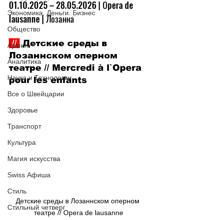
01.10.2025 
–
 28.05.2026 | Оpera de 
Экономика. Деньги. Бизнес
lausanne | Лозанна
Общество
 // 
 Детские среды в 
Армия
Лозаннском оперном 
Аналитика
театре // Mercredi à l`Opera 
Наука и Технологии
pour les enfants
Все о Швейцарии
Здоровье
Транспорт
Культура
Магия искусства
Swiss Афиша
Стиль
Детские среды в Лозаннском оперном 
Стильный четверг
театре // Оpera de lausanne