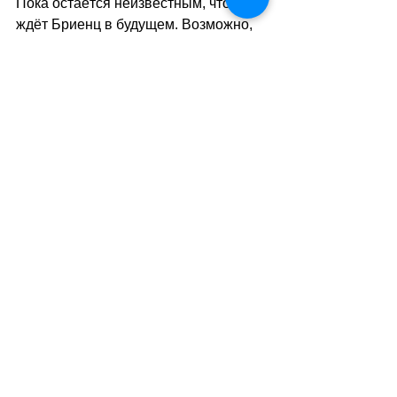
Пока остаётся неизвестным, что 
ждёт Бриенц в будущем. Возможно, 
следующий оползень полностью 
уничтожит деревню. А, возможно, 
чудесным образом обойдёт её 
стороной, сохранив для самых 
верных её жителей.
sa
//
(тв)
Теги:
общество
безопасность
Общество
Смотреть все
Похожие посты