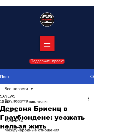
Поддержать проект
Пост
Все новости
SANEWS
Все новости
18 июн. 2025 г.
2 мин. чтения
Деревня Бриенц в
В мире
Граубюндене: уезжать
Политика
нельзя жить
Международные отношения