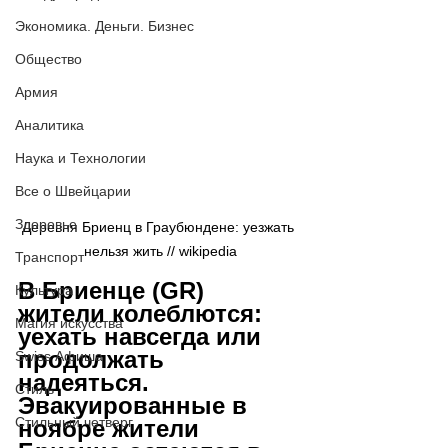
Экономика. Деньги. Бизнес
Общество
Армия
Аналитика
Наука и Технологии
Все о Швейцарии
Здоровье
Деревня Бриенц в Граубюндене: уезжать 
нельзя жить // wikipedia
Транспорт
В Бриенце (GR) 
Культура
жители колеблются: 
Магия искусства
уехать навсегда или 
продолжать 
Swiss Афиша
надеяться. 
Стиль
Эвакуированные в 
Стильный четверг
ноябре жители 