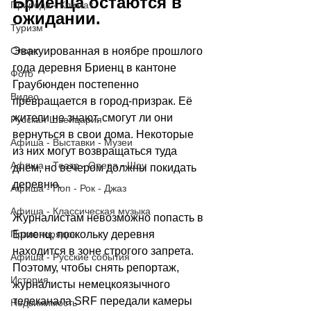
Бриенца остаются в 
Природа - Климат
ожидании.
Туризм
Спорт
Эвакуированная в ноябре прошлого 
года деревня Бриенц в кантоне 
Фото
Граубюнден постепенно 
Видео
превращается в город-призрак. Её 
жители не знают, смогут ли они 
Русская Швейцария
вернуться в свои дома. Некоторые 
Афиша - Выставки - Музеи
из них могут возвращаться туда 
Афиша - Театр - Опера - Шоу
днём, но вечером должны покидать 
деревню.
Афиша - Поп - Рок - Джаз
Афиша - Классическая музыка
Журналистам невозможно попасть в 
Правопорядок
Бриенц, поскольку деревня 
находится в зоне строгого запрета. 
Афиша - Русские события
Поэтому, чтобы снять репортаж, 
История
журналисты немецкоязычного 
телеканала SRF передали камеры 
Недвижимость