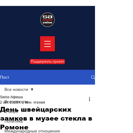
Поддержать проект
Пост
Все новости
Swiss Афиша
Все новости
2 окт. 2025 г.
2 мин. чтения
День швейцарских
В мире
замков в музее стекла в
Политика
Ромоне
Международные отношения