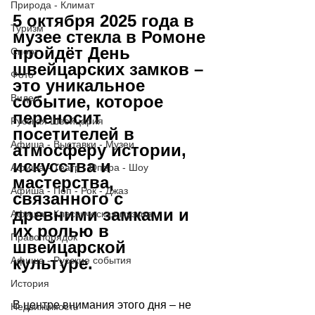
Природа - Климат
5 октября 2025 года в 
Туризм
музее стекла в Ромоне 
пройдёт День 
Спорт
швейцарских замков – 
Фото
это уникальное 
Видео
событие, которое 
переносит 
Русская Швейцария
посетителей в 
Афиша - Выставки - Музеи
атмосферу истории, 
искусства и 
Афиша - Театр - Опера - Шоу
мастерства, 
Афиша - Поп - Рок - Джаз
связанного с 
древними замками и 
Афиша - Классическая музыка
их ролью в 
Правопорядок
швейцарской 
культуре. 
Афиша - Русские события
История
В центре внимания этого дня – не 
Недвижимость