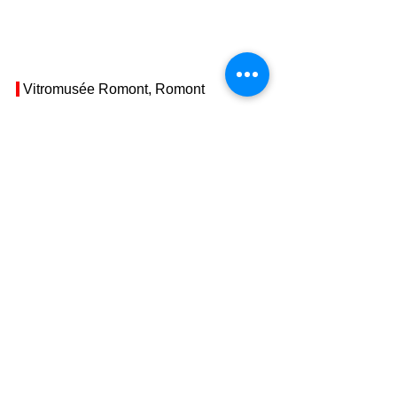
 Vitromusée Romont, Romont
  Vitromusée Romont – Journée des 
châteaux suisses
05.10.2025
Время: 
Тарифы: 
бесплатно
Адрес: 
Vitromusée Romont, Au 
château, Case postale 150, 1680 
Romont FR 
//
Показать адрес на карте
WEB:
Vitromusée Romont – Journée 
des châteaux suisses
| 
Vitromusée 