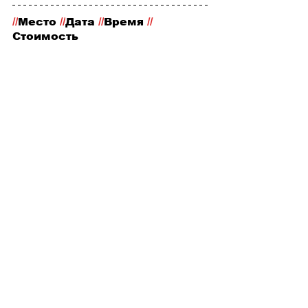
//
Место
 //
Дата 
//
Время 
//
Стоимость