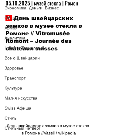
05.10.2025 | музей стекла | Ромон
Экономика. Деньги. Бизнес
 // 
 День швейцарских 
Общество
замков в музее стекла в 
Армия
Ромоне // Vitromusée 
Аналитика
Romont – Journée des 
Наука и Технологии
châteaux suisses
Все о Швейцарии
Здоровье
Транспорт
Культура
Магия искусства
Swiss Афиша
Стиль
День швейцарских замков в музее стекла 
Стильный четверг
в Ромоне //Vassil / wikipedia