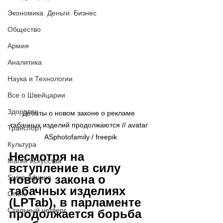
Экономика. Деньги. Бизнес
Общество
Армия
Аналитика
Наука и Технологии
Все о Швейцарии
Здоровье
Дебаты о новом законе о рекламе 
табачных изделий продолжаются // avatar 
Транспорт
 ASphotofamily / freepik
Культура
Несмотря на 
Магия искусства
вступление в силу 
нового закона о 
Swiss Афиша
табачных изделиях 
Стиль
(LPTab), в парламенте 
Стильный четверг
продолжается борьба 