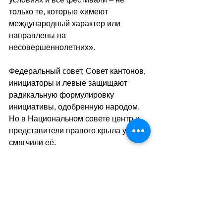
только те, которые «имеют 
международный характер или 
направлены на 
несовершеннолетних».
Федеральный совет, Совет кантонов, 
инициаторы и левые защищают 
радикальную формулировку 
инициативы, одобренную народом. 
Но в Национальном совете центр и 
представители правого крыла уже 
смягчили её.
Время покажет, пойдёт ли 
Швейцария дальше по пути 
ужесточения мер по борьбе с 
влиянием табачных изделий на 
несовершеннолетних, или так и 