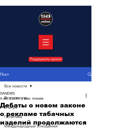
Поддержать проект
Пост
Все новости
SANEWS
Все новости
4 окт. 2024 г.
2 мин. чтения
Дебаты о новом законе
В мире
о рекламе табачных
Политика
изделий продолжаются
Международные отношения