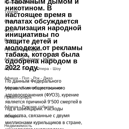
с табачным дымом и 
Природа - Климат
никотином. В 
Туризм
настоящее время в 
палатах обсуждается 
Спорт
реализация народной 
Фото
инициативы по 
защите детей и 
Видео
молодежи от рекламы 
Русская Швейцария
табака, которая была 
Афиша - Выставки - Музеи
одобрена народом в 
2022 году. 
Афиша - Театр - Опера - Шоу
Афиша - Поп - Рок - Джаз
По данным Федерального 
Афиша - Классическая музыка
управления общественного 
здравоохранения (ФУОЗ), курение 
Правопорядок
является причиной 9
‘
500 смертей в 
Афиша - Русские события
год в Швейцарии. Расходы 
общества, связанные с двумя 
История
миллионами курильщиков в стране, 
Недвижимость