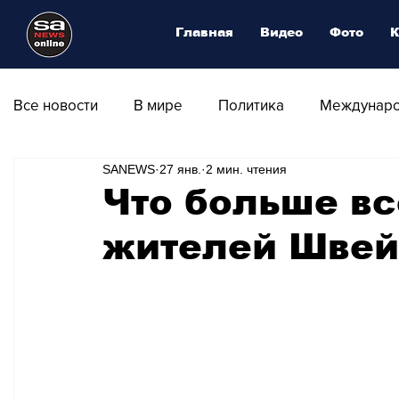
Главная
Видео
Фото
К
Все новости
В мире
Политика
Междунаро
SANEWS
27 янв.
2 мин. чтения
Общество
Армия
Аналитика
Наука и
Что больше вс
жителей Швейц
Транспорт
Культура
Магия искусства
Природа - Климат
Туризм
Спорт
Фот
Афиша - Выставки - Музеи
Афиша - Театр - Оп