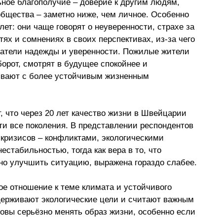
ьное благополучие 
–
 доверие к другим людям, 
общества 
–
 заметно ниже, чем личное. Особенно 
ет: они чаще говорят о неуверенности, страхе за 
ях и сомнениях в своих перспективах, из-за чего 
затели надежды и уверенности. Пожилые жители 
орот, смотрят в будущее спокойнее и 
ывают с более устойчивым жизненным 
 что через 20 лет качество жизни в Швейцарии 
ти все поколения. В представлении респондентов 
 кризисов 
–
 конфликтами, экологическими 
стабильностью, тогда как вера в то, что 
но улучшить ситуацию, выражена гораздо слабее. 
ое отношение к теме климата и устойчивого 
ерживают экологические цели и считают важным 
товы серьёзно менять образ жизни, особенно если 