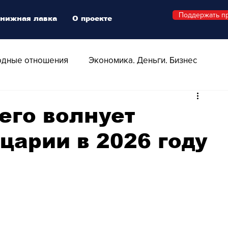
Поддержать п
нижная лавка
О проекте
дные отношения
Экономика. Деньги. Бизнес
 Технологии
Все о Швейцарии
Здоровье
его волнует
арии в 2026 году
Swiss Афиша
Стиль
Стильный четверг
о
Видео
Русская Швейцария
ера - Шоу
Афиша - Поп - Рок - Джаз