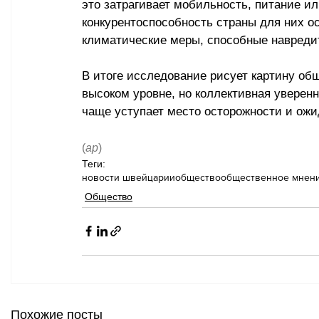
это затрагивает мобильность, питание и
конкурентоспособность страны для них о
климатические меры, способные навредит
В итоге исследование рисует картину общ
высоком уровне, но коллективная уверенн
чаще уступает место осторожности и ож
(
ар
)
Теги:
новости швейцарии
общество
общественное мнен
Общество
Похожие посты