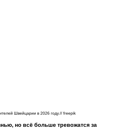
Афиша - Русские события
История
ителей Швейцарии в 2026 году.// 
freepik
ью, но всё больше тревожатся за 