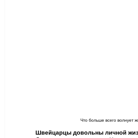
Афиша - Классическая музыка
Правопорядок
Недвижимость
Что больше всего волнует ж
Швейцарцы довольны личной жизн