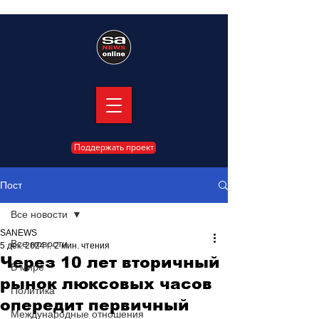
Поддержать проект
Пост
Все новости
SANEWS
Все новости
5 дек. 2024 г.
2 мин. чтения
Через 10 лет вторичный
В мире
рынок люксовых часов
Политика
опередит первичный
Международные отношения