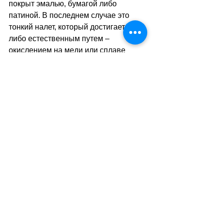
покрыт эмалью, бумагой либо 
патиной. В последнем случае это 
тонкий налет, который достигается 
либо естественным путем – 
окислением на меди или сплаве 
металлов, либо созданием 
искусственного эффекта 
состаривания. Окончательный облик 
винтажным часам придаёт 
искусственно состаренный кожаный 
ремешок.
sa
//
(am)
Теги:
стильный четверг
стиль
мода
Стильный четверг