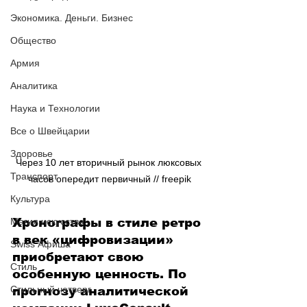
Экономика. Деньги. Бизнес
Общество
Армия
Аналитика
Наука и Технологии
Все о Швейцарии
Здоровье
Через 10 лет вторичный рынок люксовых 
Транспорт
часов опередит первичный // freepik
Культура
Магия искусства
Хронографы в стиле ретро 
в век «цифровизации» 
Swiss Афиша
приобретают свою 
Стиль
особенную ценность. По 
Стильный четверг
прогнозу аналитической 