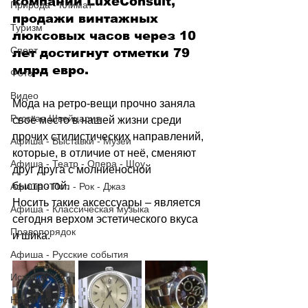
компании LuxeConsult, 
Природа - Климат
продажи винтажных 
Туризм
люксовых часов через 10 
Спорт
лет достигнут отметки 79 
млрд евро. 
Фото
Видео
Мода на ретро-вещи прочно заняла 
Русская Швейцария
своё место в нашей жизни среди 
прочих стилистических направлений, 
Афиша - Выставки - Музеи
которые, в отличие от неё, сменяют 
Афиша - Театр - Опера - Шоу
друг друга с молниеносной 
быстротой. 
Афиша - Поп - Рок - Джаз
Носить такие аксессуары – является 
Афиша - Классическая музыка
сегодня верхом эстетического вкуса 
Правопорядок
и шика. 
Афиша - Русские события
История
Недвижимость